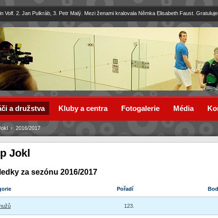
in Volf. 2. Jan Pulkráb, 3. Petr Malý. Mezi ženami kralovala Němka Elisabeth Faust. Gratuluj
či a družstva
Kluby a centra
Fotogalerie
Média
Ko
Jokl
›
2016/2017
ip Jokl
ledky za sezónu 2016/2017
gorie
Pořadí
Bo
mužů
123.