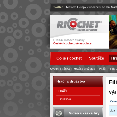
Twitter
:
Mistrem Evropy v ricochetu se stal Mart
Ricochet
Oficiální webové stránky
České ricochetové asociace
Co je ricochet
Soutěže
Hrá
Úvodní stránka
›
Hráči a družstva
›
Hráči
›
Filip 
Fil
Hráči a družstva
Hráči
Výs
Družstva
Kate
Liga 
Video ukázka hry