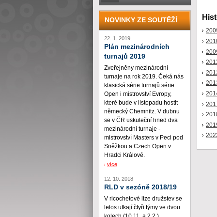
Hist
NOVINKY ZE SOUTĚŽÍ
200
22. 1. 2019
201
Plán mezinárodních
200
turnajů 2019
201
Zveřejněny mezinárodní
201
turnaje na rok 2019. Čeká nás
201
klasická série turnajů série
201
Open i mistrovství Evropy,
které bude v listopadu hostit
201
německý Chemnitz. V dubnu
201
se v ČR uskuteční hned dva
201
mezinárodní turnaje -
202
mistrovství Masters v Peci pod
Sněžkou a Czech Open v
Hradci Králové.
více
12. 10. 2018
RLD v sezóně 2018/19
V ricochetové lize družstev se
letos utkají čtyři týmy ve dvou
kolech (10.11. a 2.2.)