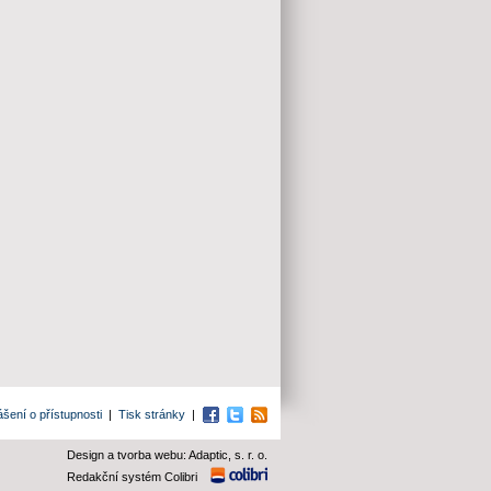
ášení o přístupnosti
|
Tisk stránky
|
Facebook
Twitter
RSS
Design a tvorba webu: Adaptic, s. r. o.
Redakční systém Colibri