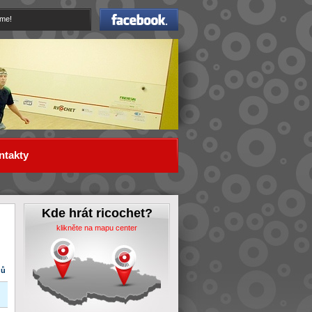
Facebook
eme!
ntakty
Kde hrát ricochet?
klikněte na mapu center
dů