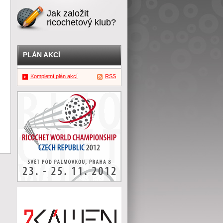
Jak založit
ricochetový klub?
PLÁN AKCÍ
Kompletní plán akcí
RSS