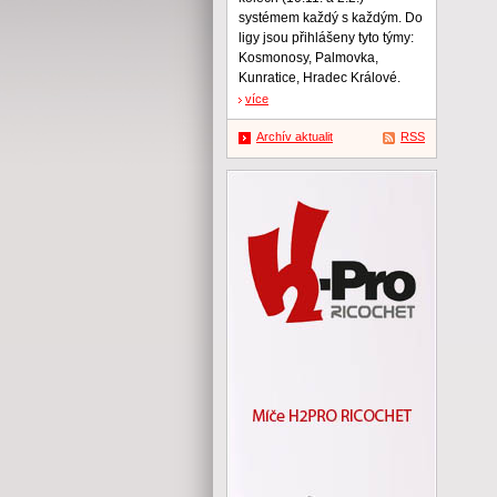
systémem každý s každým. Do
ligy jsou přihlášeny tyto týmy:
Kosmonosy, Palmovka,
Kunratice, Hradec Králové.
více
Archív aktualit
RSS