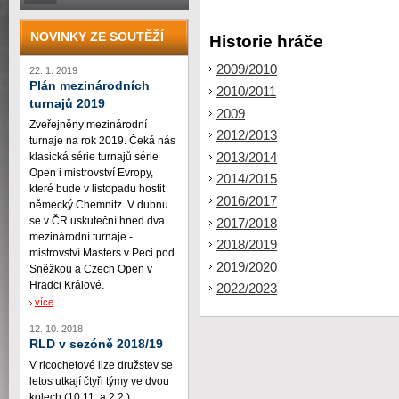
NOVINKY ZE SOUTĚŽÍ
Historie hráče
2009/2010
22. 1. 2019
Plán mezinárodních
2010/2011
turnajů 2019
2009
Zveřejněny mezinárodní
2012/2013
turnaje na rok 2019. Čeká nás
2013/2014
klasická série turnajů série
Open i mistrovství Evropy,
2014/2015
které bude v listopadu hostit
2016/2017
německý Chemnitz. V dubnu
se v ČR uskuteční hned dva
2017/2018
mezinárodní turnaje -
2018/2019
mistrovství Masters v Peci pod
2019/2020
Sněžkou a Czech Open v
Hradci Králové.
2022/2023
více
12. 10. 2018
RLD v sezóně 2018/19
V ricochetové lize družstev se
letos utkají čtyři týmy ve dvou
kolech (10.11. a 2.2.)