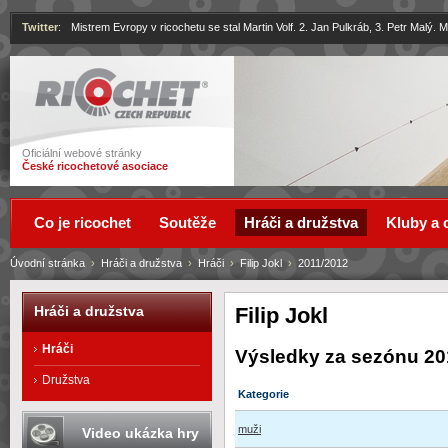
Twitter
:
Mistrem Evropy v ricochetu se stal Martin Volf. 2. Jan Pulkráb, 3. Petr Malý.
Ricochet
Oficiální webové stránky
České ricochetové asociace
Co je ricochet
Soutěže
Hráči a družstva
Kluby a 
Úvodní stránka
›
Hráči a družstva
›
Hráči
›
Filip Jokl
›
2011/2012
Filip Jokl
Hráči a družstva
Hráči
Výsledky za sezónu 20
Družstva
Kategorie
muži
Video ukázka hry