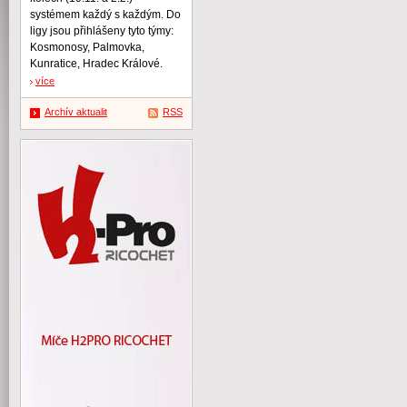
systémem každý s každým. Do
ligy jsou přihlášeny tyto týmy:
Kosmonosy, Palmovka,
Kunratice, Hradec Králové.
více
Archív aktualit
RSS