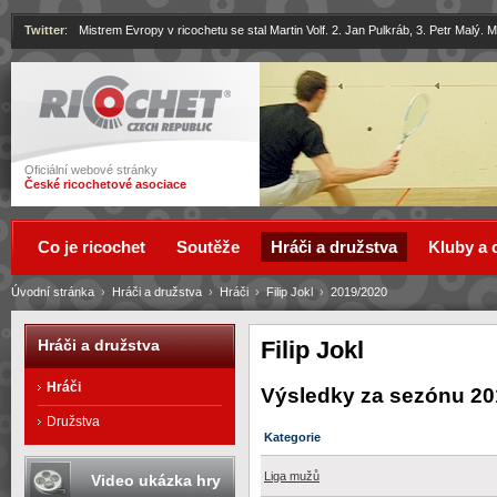
Twitter
:
Mistrem Evropy v ricochetu se stal Martin Volf. 2. Jan Pulkráb, 3. Petr Malý.
Ricochet
Oficiální webové stránky
České ricochetové asociace
Co je ricochet
Soutěže
Hráči a družstva
Kluby a 
Úvodní stránka
›
Hráči a družstva
›
Hráči
›
Filip Jokl
›
2019/2020
Filip Jokl
Hráči a družstva
Hráči
Výsledky za sezónu 20
Družstva
Kategorie
Liga mužů
Video ukázka hry