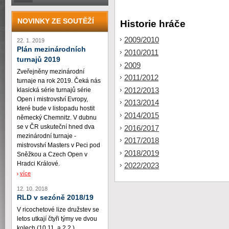
NOVINKY ZE SOUTĚŽÍ
Historie hráče
2009/2010
22. 1. 2019
Plán mezinárodních
2010/2011
turnajů 2019
2009
Zveřejněny mezinárodní
2011/2012
turnaje na rok 2019. Čeká nás
2012/2013
klasická série turnajů série
Open i mistrovství Evropy,
2013/2014
které bude v listopadu hostit
2014/2015
německý Chemnitz. V dubnu
se v ČR uskuteční hned dva
2016/2017
mezinárodní turnaje -
2017/2018
mistrovství Masters v Peci pod
2018/2019
Sněžkou a Czech Open v
Hradci Králové.
2022/2023
více
12. 10. 2018
RLD v sezóně 2018/19
V ricochetové lize družstev se
letos utkají čtyři týmy ve dvou
kolech (10.11. a 2.2.)