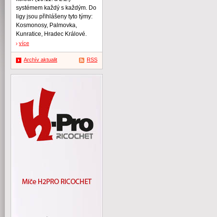
systémem každý s každým. Do
ligy jsou přihlášeny tyto týmy:
Kosmonosy, Palmovka,
Kunratice, Hradec Králové.
více
Archív aktualit
RSS