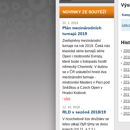
Výs
NOVINKY ZE SOUTĚŽÍ
Kate
22. 1. 2019
Liga 
Plán mezinárodních
turnajů 2019
Zveřejněny mezinárodní
Hist
turnaje na rok 2019. Čeká nás
200
klasická série turnajů série
Open i mistrovství Evropy,
201
které bude v listopadu hostit
200
německý Chemnitz. V dubnu
201
se v ČR uskuteční hned dva
201
mezinárodní turnaje -
201
mistrovství Masters v Peci pod
Sněžkou a Czech Open v
201
Hradci Králové.
201
více
201
201
12. 10. 2018
RLD v sezóně 2018/19
202
V ricochetové lize družstev se
letos utkají čtyři týmy ve dvou
kolech (10.11. a 2.2.)