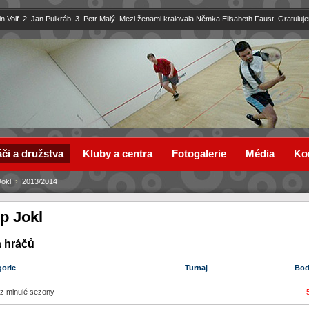
in Volf. 2. Jan Pulkráb, 3. Petr Malý. Mezi ženami kralovala Němka Elisabeth Faust. Gratuluj
či a družstva
Kluby a centra
Fotogalerie
Média
Ko
Jokl
›
2013/2014
ip Jokl
a hráčů
gorie
Turnaj
Bo
z minulé sezony