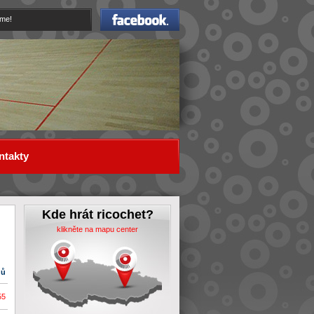
Facebook
eme!
ntakty
Kde hrát ricochet?
klikněte na mapu center
dů
55