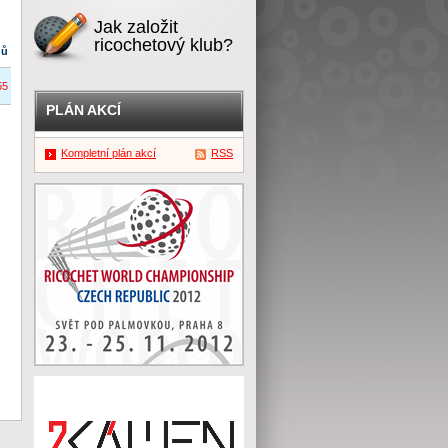
Jak založit
ricochetový klub?
dů
55
PLÁN AKCÍ
Kompletní plán akcí
RSS