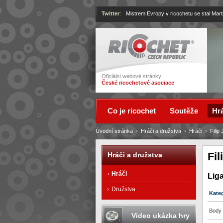
Twitter
:
Mistrem Evropy v ricochetu se stal Mart
Ricochet
Oficiální webové stránky
České ricochetové asociace
Co je ricochet
Soutěže
Hrá
Úvodní stránka
›
Hráči a družstva
›
Hráči
›
Filip 
Fil
Hráči a družstva
Hráči
Lig
Družstva
Kate
Body 
Video ukázka hry