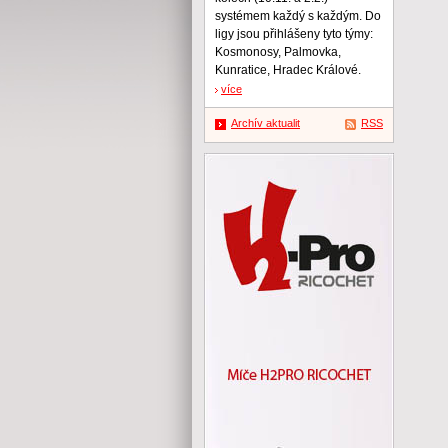
systémem každý s každým. Do
ligy jsou přihlášeny tyto týmy:
Kosmonosy, Palmovka,
Kunratice, Hradec Králové.
více
Archív aktualit
RSS