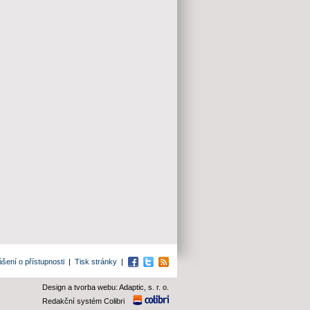
ášení o přístupnosti
|
Tisk stránky
|
Facebook
Twitter
RSS
Design a tvorba webu: Adaptic, s. r. o.
Redakční systém Colibri