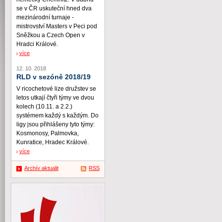
se v ČR uskuteční hned dva
mezinárodní turnaje -
mistrovství Masters v Peci pod
Sněžkou a Czech Open v
Hradci Králové.
více
12. 10. 2018
RLD v sezóně 2018/19
V ricochetové lize družstev se
letos utkají čtyři týmy ve dvou
kolech (10.11. a 2.2.)
systémem každý s každým. Do
ligy jsou přihlášeny tyto týmy:
Kosmonosy, Palmovka,
Kunratice, Hradec Králové.
více
Archív aktualit
RSS