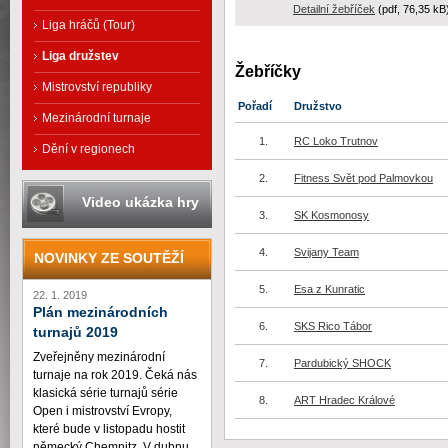
Detailní žebříček
(pdf, 76,35 kB
Liga hráčů (Tour)
Liga družstev
Žebříčky
Mistrovství republiky
Pořadí
Družstvo
Mezinárodní turnaje
1.
RC Loko Trutnov
Dění v regionech
2.
Fitness Svět pod Palmovkou
Video ukázka hry
3.
SK Kosmonosy
4.
Svijany Team
NOVINKY ZE SOUTĚŽÍ
5.
Esa z Kunratic
22. 1. 2019
Plán mezinárodních
6.
SKS Rico Tábor
turnajů 2019
Zveřejněny mezinárodní
7.
Pardubický SHOCK
turnaje na rok 2019. Čeká nás
klasická série turnajů série
8.
ART Hradec Králové
Open i mistrovství Evropy,
které bude v listopadu hostit
německý Chemnitz. V dubnu