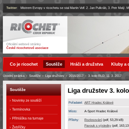
Twitter
:
Mistrem Evropy v ricochetu se stal Martin Volf. 2. Jan Pulkráb, 3. Petr Malý.
Ricochet
Oficiální webové stránky
České ricochetové asociace
Co je ricochet
Soutěže
Hráči a družstva
Kluby a 
Úvodní stránka
›
Soutěže
›
Liga družstev
›
2016/2017
›
3. kolo RLD, 11. 3. 2017
Liga družstev 3. kol
Soutěže
Novinky ze soutěží
Pořadatel:
ART Hradec Králové
Termínovka
Místo:
A-Sport Hradec Králové
Přihláška na turnaje
Přílohy:
Rozlosování
(pdf, 53,29 kB)
Pavouk s výsledky
(pdf, 163,13
Žebříčky