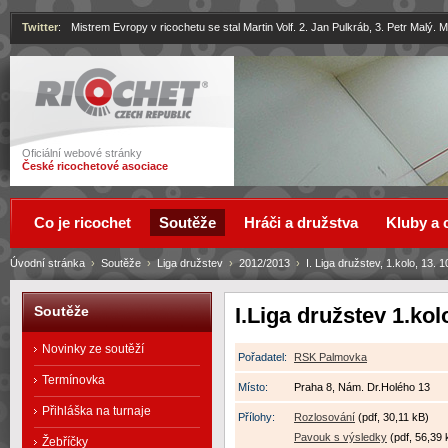
Twitter
:
Mistrem Evropy v ricochetu se stal Martin Volf. 2. Jan Pulkráb, 3. Petr Malý.
Ricochet
Oficiální webové stránky
České ricochetové asociace
Co je ricochet
Soutěže
Hráči a družstva
Kluby a 
Úvodní stránka
›
Soutěže
›
Liga družstev
›
2012/2013
›
I. Liga družstev, 1.kolo, 13. 
I.Liga družstev 1.kol
Soutěže
Novinky ze soutěží
Pořadatel:
RSK Palmovka
Termínovka
Místo:
Praha 8, Nám. Dr.Holého 13
Přihláška na turnaje
Přílohy:
Rozlosování
(pdf, 30,11 kB)
Pavouk s výsledky
(pdf, 56,39 
Žebříčky