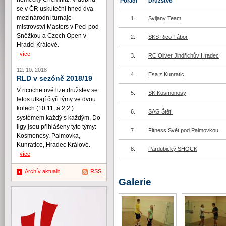
Pořadí
Družstvo
se v ČR uskuteční hned dva
mezinárodní turnaje -
1.
Svijany Team
mistrovství Masters v Peci pod
Sněžkou a Czech Open v
2.
SKS Rico Tábor
Hradci Králové.
více
3.
RC Oliver Jindřichův Hradec
12. 10. 2018
4.
Esa z Kunratic
RLD v sezóně 2018/19
V ricochetové lize družstev se
5.
SK Kosmonosy
letos utkají čtyři týmy ve dvou
kolech (10.11. a 2.2.)
6.
SAG Štětí
systémem každý s každým. Do
ligy jsou přihlášeny tyto týmy:
7.
Fitness Svět pod Palmovkou
Kosmonosy, Palmovka,
Kunratice, Hradec Králové.
8.
Pardubický SHOCK
více
Archív aktualit
RSS
Galerie