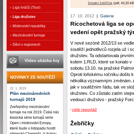
Detailní žebříček
(pdf, 43,20 kB
Liga hráčů (Tour)
17. 10. 2012
|
Galerie
Liga družstev
Ricochetová liga se opě
Mistrovství republiky
vedení opět pražský tý
Mezinárodní turnaje
V nové sezóně 2012/13 se vedle
Dění v regionech
soutěží jednotlivců rozjela už i s
družstev. Ta odstartovala prvním
Video ukázka hry
kolem 1.RLD, které se konalo v
sobotu 13.10. na pražské Palmo
Oproti loňskému ročníku došlo k
NOVINKY ZE SOUTĚŽÍ
několika významným změnám. A
jak v soutěžním řádu, tak ve slo
22. 1. 2019
družstev. Co zůstalo zatím stejné
Plán mezinárodních
vedoucí družstvo - pražský Forc
turnajů 2019
Zveřejněny mezinárodní
celá reportáž
turnaje na rok 2019. Čeká nás
klasická série turnajů série
Žebříčky
Open i mistrovství Evropy,
které bude v listopadu hostit
německý Chemnitz. V dubnu