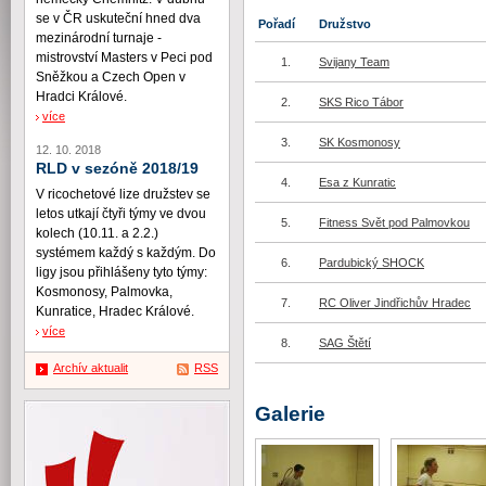
se v ČR uskuteční hned dva
Pořadí
Družstvo
mezinárodní turnaje -
mistrovství Masters v Peci pod
1.
Svijany Team
Sněžkou a Czech Open v
Hradci Králové.
2.
SKS Rico Tábor
více
3.
SK Kosmonosy
12. 10. 2018
RLD v sezóně 2018/19
4.
Esa z Kunratic
V ricochetové lize družstev se
letos utkají čtyři týmy ve dvou
5.
Fitness Svět pod Palmovkou
kolech (10.11. a 2.2.)
systémem každý s každým. Do
6.
Pardubický SHOCK
ligy jsou přihlášeny tyto týmy:
Kosmonosy, Palmovka,
7.
RC Oliver Jindřichův Hradec
Kunratice, Hradec Králové.
více
8.
SAG Štětí
Archív aktualit
RSS
Galerie