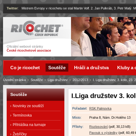
Twitter
:
Mistrem Evropy v ricochetu se stal Martin Volf. 2. Jan Pulkráb, 3. Petr Malý.
Ricochet
Oficiální webové stránky
České ricochetové asociace
Co je ricochet
Soutěže
Hráči a družstva
Kluby a 
Úvodní stránka
›
Soutěže
›
Liga družstev
›
2012/2013
›
I. Liga družstev, 3. kolo, 23. 
I.Liga družstev 3. ko
Soutěže
Novinky ze soutěží
Pořadatel:
RSK Palmovka
Termínovka
Místo:
Praha 8, Nám. Dr.Holého 13
Přihláška na turnaje
Přílohy:
Rozlosování
(pdf, 30,13 kB)
Pavouk s výsledky
(pdf, 60,49 
Žebříčky