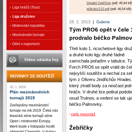
Detailní žebříček
(pdf, 45,64 kB
Liga hráčů (Tour)
td3kolo1213.pdf
(pdf, 46,54 kB)
Liga družstev
28. 2. 2013
|
Galerie
Mistrovství republiky
Tým PRO6 opět v čele 1.
Mezinárodní turnaje
prodralo béčko Palmo
Dění v regionech
Třetí kolo 1. ricochetové ligy dru
a druhé kolo ligy druhé řádně
Video ukázka hry
zamíchala pořadím v tabulce. T
Forch PRO6 se opět vrátil do če
nejvyšší soutěže a nechal za s
NOVINKY ZE SOUTĚŽÍ
tým z Oliveru Jindřichův Hradec
který ztratil body za neúčast je
22. 1. 2019
hráče. V druhé lize potkal podob
Plán mezinárodních
osud Trutnov, a vedení se tak uj
turnajů 2019
béčko Palmovky.
Zveřejněny mezinárodní
turnaje na rok 2019. Čeká nás
celá reportáž
klasická série turnajů série
Open i mistrovství Evropy,
které bude v listopadu hostit
Žebříčky
německý Chemnitz. V dubnu