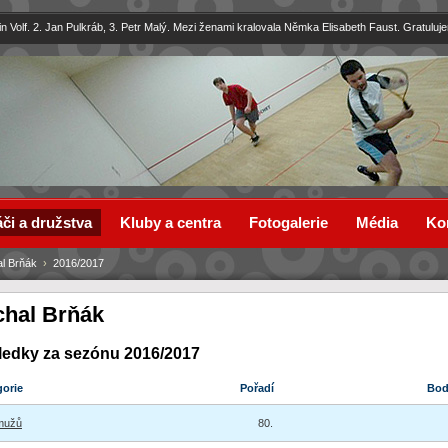
in Volf. 2. Jan Pulkráb, 3. Petr Malý. Mezi ženami kralovala Němka Elisabeth Faust. Gratuluj
či a družstva
Kluby a centra
Fotogalerie
Média
Ko
al Brňák
›
2016/2017
chal Brňák
ledky za sezónu 2016/2017
gorie
Pořadí
Bo
mužů
80.