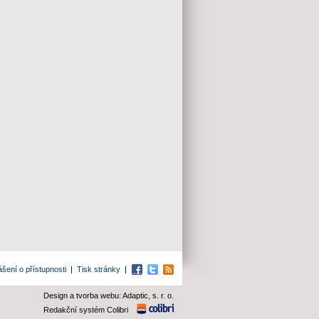
ášení o přístupnosti
|
Tisk stránky
|
Facebook
Twitter
RSS
Design a tvorba webu: Adaptic, s. r. o.
Redakční systém Colibri