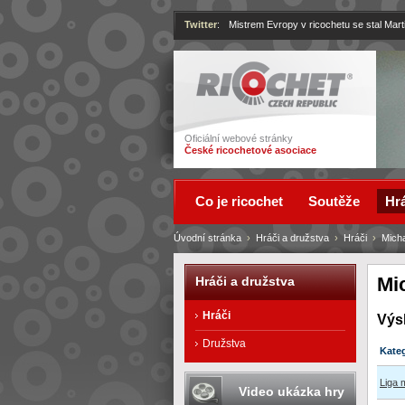
Twitter
:
Mistrem Evropy v ricochetu se stal Mart
Ricochet
Oficiální webové stránky
České ricochetové asociace
Co je ricochet
Soutěže
Hrá
Úvodní stránka
›
Hráči a družstva
›
Hráči
›
Mich
Mi
Hráči a družstva
Hráči
Výs
Družstva
Kate
Liga 
Video ukázka hry