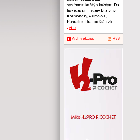
systémem každý s každým. Do
ligy jsou přihlášeny tyto týmy:
Kosmonosy, Palmovka,
Kunratice, Hradec Králové.
více
Archív aktualit
RSS