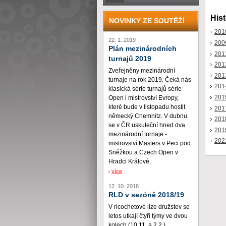
Hist
NOVINKY ZE SOUTĚŽÍ
201
22. 1. 2019
200
Plán mezinárodních
201
turnajů 2019
201
Zveřejněny mezinárodní
201
turnaje na rok 2019. Čeká nás
201
klasická série turnajů série
201
Open i mistrovství Evropy,
které bude v listopadu hostit
201
německý Chemnitz. V dubnu
201
se v ČR uskuteční hned dva
201
mezinárodní turnaje -
202
mistrovství Masters v Peci pod
Sněžkou a Czech Open v
Hradci Králové.
více
12. 10. 2018
RLD v sezóně 2018/19
V ricochetové lize družstev se
letos utkají čtyři týmy ve dvou
kolech (10.11. a 2.2.)