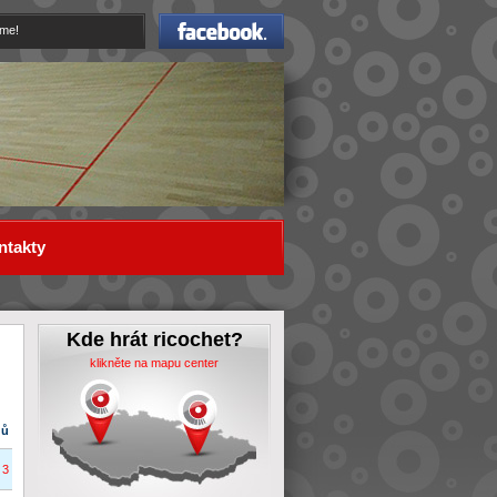
Facebook
eme!
ntakty
Kde hrát ricochet?
klikněte na mapu center
dů
3