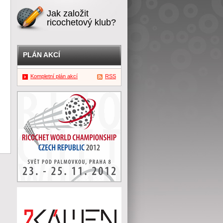
Jak založit
ricochetový klub?
PLÁN AKCÍ
Kompletní plán akcí
RSS