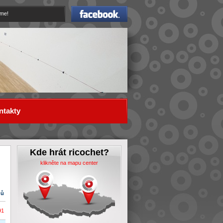
Facebook
eme!
ntakty
Kde hrát ricochet?
klikněte na mapu center
dů
91