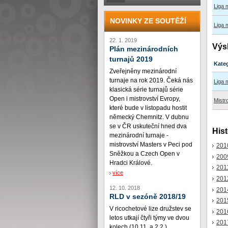
Liga
NOVINKY ZE SOUTĚŽÍ
Liga
22. 1. 2019
Výs
Plán mezinárodních
turnajů 2019
Kate
Zveřejněny mezinárodní
turnaje na rok 2019. Čeká nás
Liga 
klasická série turnajů série
Open i mistrovství Evropy,
Mistr
které bude v listopadu hostit
německý Chemnitz. V dubnu
se v ČR uskuteční hned dva
Hist
mezinárodní turnaje -
mistrovství Masters v Peci pod
201
Sněžkou a Czech Open v
200
Hradci Králové.
201
více
201
12. 10. 2018
201
RLD v sezóně 2018/19
201
V ricochetové lize družstev se
201
letos utkají čtyři týmy ve dvou
201
kolech (10.11. a 2.2.)