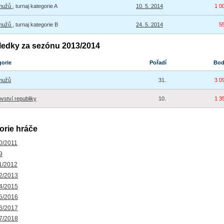
 mužů
, turnaj kategorie A
10. 5. 2014
1 0
 mužů
, turnaj kategorie B
24. 5. 2014
5
ledky za sezónu 2013/2014
gorie
Pořadí
Bo
mužů
31.
3 0
ovství republiky
10.
1 3
orie hráče
0/2011
9
1/2012
2/2013
4/2015
5/2016
6/2017
7/2018