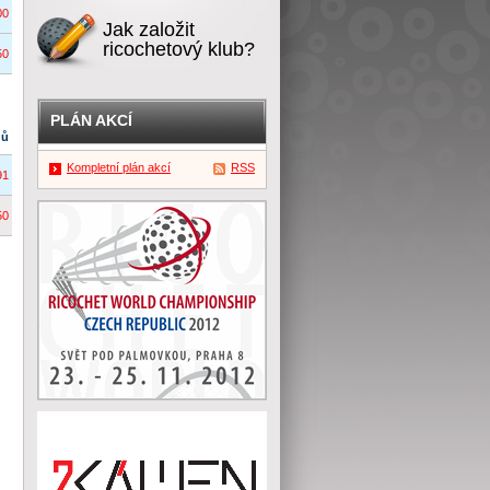
00
Jak založit
ricochetový klub?
50
PLÁN AKCÍ
dů
Kompletní plán akcí
RSS
91
50