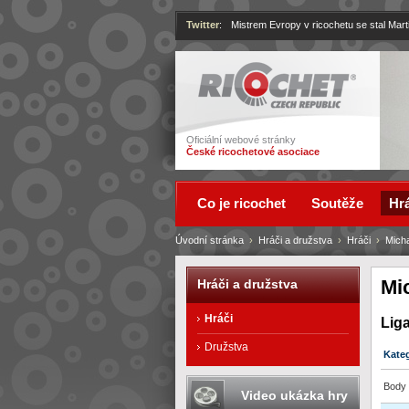
Twitter
:
Mistrem Evropy v ricochetu se stal Mart
Ricochet
Oficiální webové stránky
České ricochetové asociace
Co je ricochet
Soutěže
Hrá
Úvodní stránka
›
Hráči a družstva
›
Hráči
›
Mich
Mi
Hráči a družstva
Hráči
Lig
Družstva
Kate
Body 
Video ukázka hry