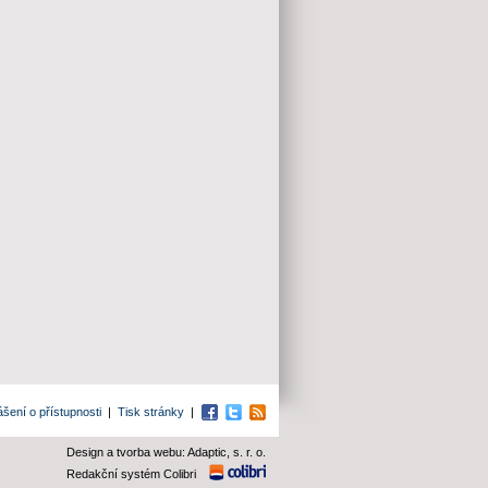
ášení o přístupnosti
|
Tisk stránky
|
Facebook
Twitter
RSS
Design a tvorba webu: Adaptic, s. r. o.
Redakční systém Colibri