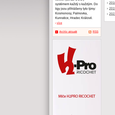
201
systémem každý s každým. Do
201
ligy jsou přihlášeny tyto týmy:
Kosmonosy, Palmovka,
202
Kunratice, Hradec Králové.
více
Archív aktualit
RSS