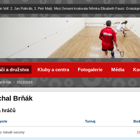
in Volf. 2. Jan Pulkráb, 3. Petr Malý. Mezi ženami kralovala Němka Elisabeth Faust. Gratuluj
či a družstva
Kluby a centra
Fotogalerie
Média
Ko
al Brňák
›
2013/2014
chal Brňák
a hráčů
gorie
Turnaj
Bo
z minulé sezony
1