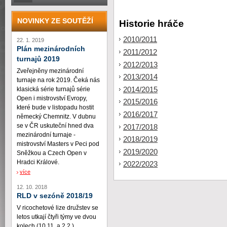
NOVINKY ZE SOUTĚŽÍ
Historie hráče
2010/2011
22. 1. 2019
Plán mezinárodních
2011/2012
turnajů 2019
2012/2013
Zveřejněny mezinárodní
2013/2014
turnaje na rok 2019. Čeká nás
2014/2015
klasická série turnajů série
Open i mistrovství Evropy,
2015/2016
které bude v listopadu hostit
2016/2017
německý Chemnitz. V dubnu
se v ČR uskuteční hned dva
2017/2018
mezinárodní turnaje -
2018/2019
mistrovství Masters v Peci pod
2019/2020
Sněžkou a Czech Open v
Hradci Králové.
2022/2023
více
12. 10. 2018
RLD v sezóně 2018/19
V ricochetové lize družstev se
letos utkají čtyři týmy ve dvou
kolech (10.11. a 2.2.)