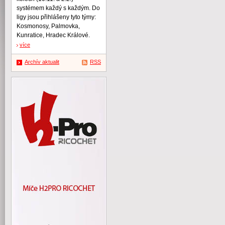
systémem každý s každým. Do
ligy jsou přihlášeny tyto týmy:
Kosmonosy, Palmovka,
Kunratice, Hradec Králové.
více
Archív aktualit
RSS