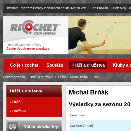
Twitter
:
Mistrem Evropy v ricochetu se stal Martin Volf. 2. Jan Pulkráb, 3. Petr Malý.
Ricochet
Oficiální webové stránky
České ricochetové asociace
Co je ricochet
Soutěže
Hráči a družstva
Kluby a 
Úvodní stránka
›
Hráči a družstva
›
Hráči
›
Michal Brňák
›
2009
Michal Brňák
Hráči a družstva
Hráči
Výsledky za sezónu 20
Družstva
Kategorie
Liga hráčů - muži
Video ukázka hry