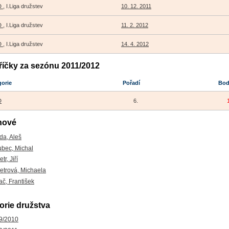
LD
, I.Liga družstev
10. 12. 2011
LD
, I.Liga družstev
11. 2. 2012
LD
, I.Liga družstev
14. 4. 2012
říčky za sezónu 2011/2012
gorie
Pořadí
Bo
D
6.
nové
da, Aleš
ubec, Michal
tr, Jiří
etrová, Michaela
č, František
orie družstva
9/2010