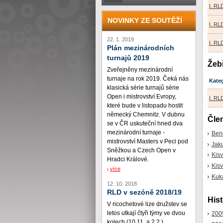
I. R
NOVINKY ZE SOUTĚŽÍ
I. R
22. 1. 2019
I. R
Plán mezinárodních
turnajů 2019
Žeb
Zveřejněny mezinárodní
turnaje na rok 2019. Čeká nás
Kate
klasická série turnajů série
Open i mistrovství Evropy,
I. RL
které bude v listopadu hostit
německý Chemnitz. V dubnu
Čle
se v ČR uskuteční hned dva
mezinárodní turnaje -
Ben
mistrovství Masters v Peci pod
Jak
Sněžkou a Czech Open v
Kisve
Hradci Králové.
Kisv
více
Kuka
12. 10. 2018
RLD v sezóně 2018/19
Hist
V ricochetové lize družstev se
letos utkají čtyři týmy ve dvou
200
kolech (10.11. a 2.2.)