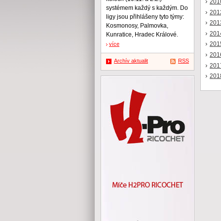
201
systémem každý s každým. Do
201
ligy jsou přihlášeny tyto týmy:
201
Kosmonosy, Palmovka,
201
Kunratice, Hradec Králové.
201
více
201
Archív aktualit
RSS
201
201