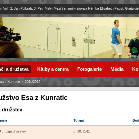
in Volf. 2. Jan Pulkráb, 3. Petr Malý. Mezi ženami kralovala Němka Elisabeth Faust. Gratuluj
či a družstva
Kluby a centra
Fotogalerie
Média
Ko
sa z Kunratic
›
2011/2012
užstvo Esa z Kunratic
a družstev
gorie
Turnaj
Bo
LD
, I.Liga družstev
8. 10. 2011