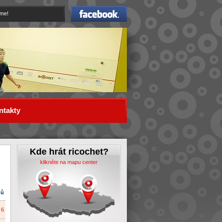
Facebook
eme!
ntakty
Kde hrát ricochet?
klikněte na mapu center
dů
6