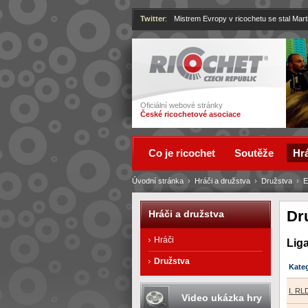
Twitter
:
Mistrem Evropy v ricochetu se stal Mart
Ricochet
Oficiální webové stránky
České ricochetové asociace
Co je ricochet
Soutěže
Hrá
Úvodní stránka
›
Hráči a družstva
›
Družstva
›
E
Dr
Hráči a družstva
Hráči
Lig
Družstva
Kate
I. R
Video ukázka hry