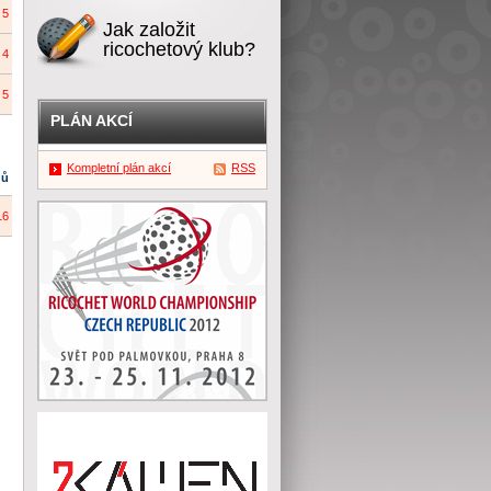
5
Jak založit
ricochetový klub?
4
5
PLÁN AKCÍ
Kompletní plán akcí
RSS
dů
16