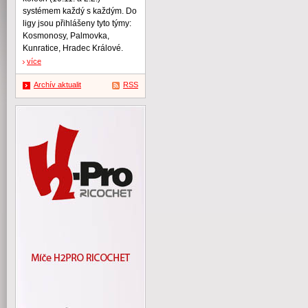
systémem každý s každým. Do
ligy jsou přihlášeny tyto týmy:
Kosmonosy, Palmovka,
Kunratice, Hradec Králové.
více
Archív aktualit
RSS