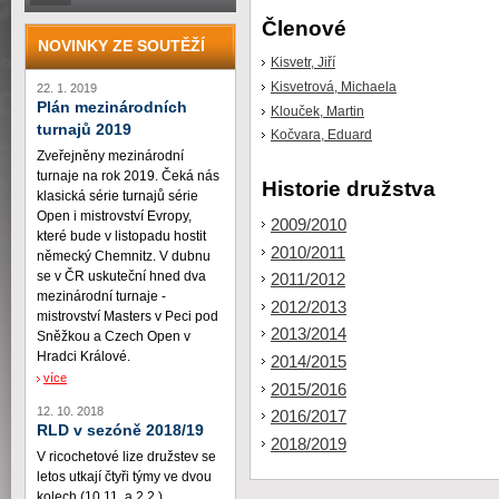
Členové
NOVINKY ZE SOUTĚŽÍ
Kisvetr, Jiří
Kisvetrová, Michaela
22. 1. 2019
Plán mezinárodních
Klouček, Martin
turnajů 2019
Kočvara, Eduard
Zveřejněny mezinárodní
turnaje na rok 2019. Čeká nás
Historie družstva
klasická série turnajů série
Open i mistrovství Evropy,
2009/2010
které bude v listopadu hostit
2010/2011
německý Chemnitz. V dubnu
se v ČR uskuteční hned dva
2011/2012
mezinárodní turnaje -
2012/2013
mistrovství Masters v Peci pod
2013/2014
Sněžkou a Czech Open v
Hradci Králové.
2014/2015
více
2015/2016
12. 10. 2018
2016/2017
RLD v sezóně 2018/19
2018/2019
V ricochetové lize družstev se
letos utkají čtyři týmy ve dvou
kolech (10.11. a 2.2.)