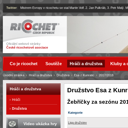
Twitter
:
Mistrem Evropy v ricochetu se stal Martin Volf. 2. Jan Pulkráb, 3. Petr Malý.
Ricochet
Oficiální webové stránky
České ricochetové asociace
Co je ricochet
Soutěže
Hráči a družstva
Kluby a 
Úvodní stránka
›
Hráči a družstva
›
Družstva
›
Esa z Kunratic
›
2017/2018
Družstvo Esa z Kunr
Hráči a družstva
Hráči
Žebříčky za sezónu 20
Družstva
Kategorie
Liga družstev
Video ukázka hry