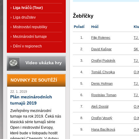
Liga hráčů (Tour)
Žebříčky
Liga družstev
Pořadí
Hráč
Kl
Mistrovství republiky
Mezinárodní turnaje
1.
Filip Rolenec
TJ 
Dění v regionech
2.
David Kašpar
SK 
3.
Ondřej Podolník
TJ 
Video ukázka hry
4.
Tomáš Chvojka
O.K
NOVINKY ZE SOUTĚŽÍ
5.
Denis Hofman
TJ 
22. 1. 2019
6.
Rostislav Toman
TJ 
Plán mezinárodních
turnajů 2019
7.
Aleš Dostál
O.K
Zveřejněny mezinárodní
turnaje na rok 2019. Čeká nás
8.
Ondřej Veselý
O.K
klasická série turnajů série
Open i mistrovství Evropy,
9.
Hana Bacílková
O.K
které bude v listopadu hostit
německý Chemnitz. V dubnu