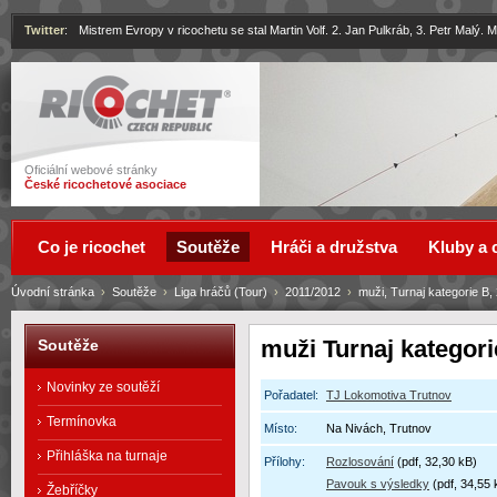
Twitter
:
Mistrem Evropy v ricochetu se stal Martin Volf. 2. Jan Pulkráb, 3. Petr Malý.
Ricochet
Oficiální webové stránky
České ricochetové asociace
Co je ricochet
Soutěže
Hráči a družstva
Kluby a 
Úvodní stránka
›
Soutěže
›
Liga hráčů (Tour)
›
2011/2012
›
muži, Turnaj kategorie B,
muži Turnaj kategori
Soutěže
Novinky ze soutěží
Pořadatel:
TJ Lokomotiva Trutnov
Termínovka
Místo:
Na Nivách, Trutnov
Přihláška na turnaje
Přílohy:
Rozlosování
(pdf, 32,30 kB)
Pavouk s výsledky
(pdf, 34,55 
Žebříčky