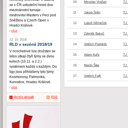
10.
Miroslav Vraňan
TJ 
se v ČR uskuteční hned dva
mezinárodní turnaje -
11.
Jakub Šolín
TJ 
mistrovství Masters v Peci pod
Sněžkou a Czech Open v
12.
Luboš Němeček
TJ 
Hradci Králové.
více
13.
Zdeněk Bakoč
TJ 
12. 10. 2018
RLD v sezóně 2018/19
14.
Vojtěch Podolník
TJ 
V ricochetové lize družstev se
15.
Adam Kuře
TJ 
letos utkají čtyři týmy ve dvou
kolech (10.11. a 2.2.)
16.
Martin Šilar
TJ 
systémem každý s každým. Do
ligy jsou přihlášeny tyto týmy:
17.
Vojtěch Fajfr
TJ 
Kosmonosy, Palmovka,
Kunratice, Hradec Králové.
více
Archív aktualit
RSS