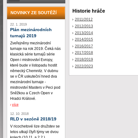
Historie hráče
NOVINKY ZE SOUTĚŽÍ
2011/2012
22. 1. 2019
2012/2013
Plán mezinárodních
2013/2014
turnajů 2019
2014/2015
Zveřejněny mezinárodní
2016/2017
turnaje na rok 2019. Čeká nás
2017/2018
klasická série turnajů série
2018/2019
Open i mistrovství Evropy,
které bude v listopadu hostit
2022/2023
německý Chemnitz. V dubnu
se v ČR uskuteční hned dva
mezinárodní turnaje -
mistrovství Masters v Peci pod
Sněžkou a Czech Open v
Hradci Králové.
více
12. 10. 2018
RLD v sezóně 2018/19
V ricochetové lize družstev se
letos utkají čtyři týmy ve dvou
kolech (10.11. a 2.2.)