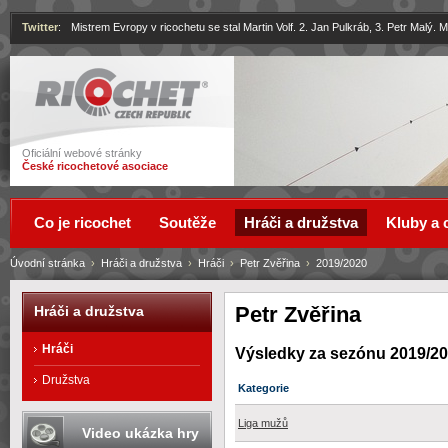
Twitter
:
Mistrem Evropy v ricochetu se stal Martin Volf. 2. Jan Pulkráb, 3. Petr Malý.
Ricochet
Oficiální webové stránky
České ricochetové asociace
Co je ricochet
Soutěže
Hráči a družstva
Kluby a 
Úvodní stránka
›
Hráči a družstva
›
Hráči
›
Petr Zvěřina
›
2019/2020
Petr Zvěřina
Hráči a družstva
Hráči
Výsledky za sezónu 2019/2
Družstva
Kategorie
Liga mužů
Video ukázka hry