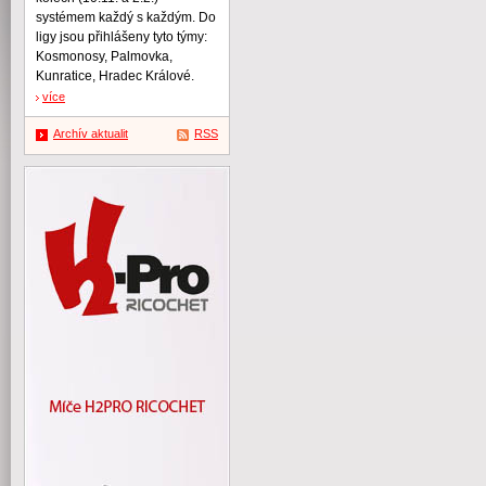
systémem každý s každým. Do
ligy jsou přihlášeny tyto týmy:
Kosmonosy, Palmovka,
Kunratice, Hradec Králové.
více
Archív aktualit
RSS