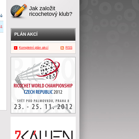
Jak založit
ricochetový klub?
dů
51
PLÁN AKCÍ
Kompletní plán akcí
RSS