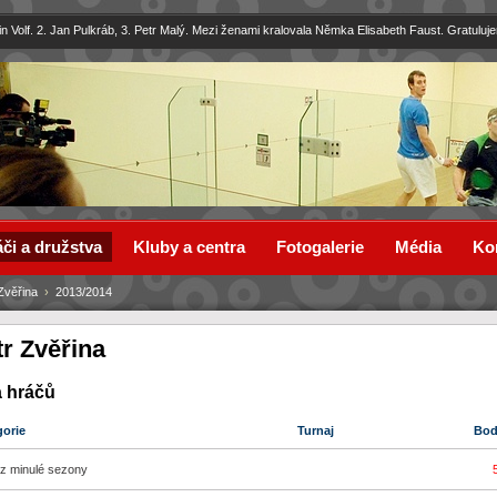
in Volf. 2. Jan Pulkráb, 3. Petr Malý. Mezi ženami kralovala Němka Elisabeth Faust. Gratuluj
či a družstva
Kluby a centra
Fotogalerie
Média
Ko
Zvěřina
›
2013/2014
tr Zvěřina
a hráčů
gorie
Turnaj
Bo
z minulé sezony