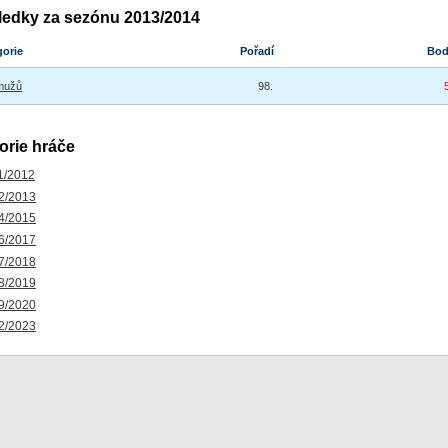
ledky za sezónu 2013/2014
gorie
Pořadí
Bo
mužů
98.
orie hráče
1/2012
2/2013
4/2015
6/2017
7/2018
8/2019
9/2020
2/2023