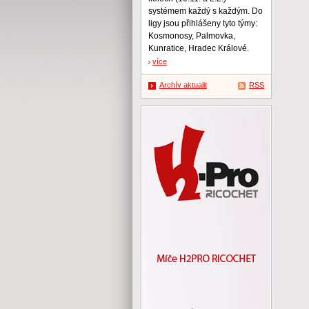
systémem každý s každým. Do
ligy jsou přihlášeny tyto týmy:
Kosmonosy, Palmovka,
Kunratice, Hradec Králové.
více
Archív aktualit
RSS