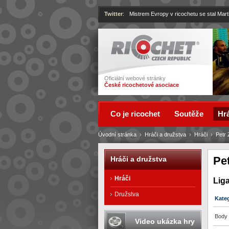
Twitter
:
Mistrem Evropy v ricochetu se stal Mart
Ricochet
Oficiální webové stránky
České ricochetové asociace
Co je ricochet
Soutěže
Hrá
Úvodní stránka
›
Hráči a družstva
›
Hráči
›
Petr 
Pe
Hráči a družstva
Hráči
Lig
Družstva
Kate
Body 
Video ukázka hry