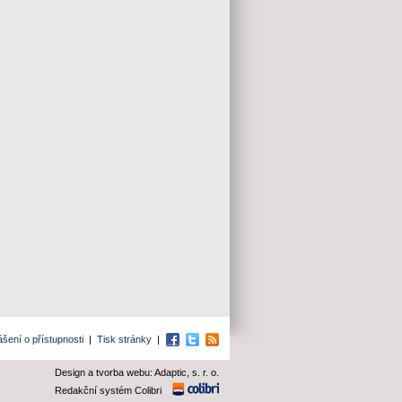
ášení o přístupnosti
|
Tisk stránky
|
Facebook
Twitter
RSS
Design a tvorba webu: Adaptic, s. r. o.
Redakční systém Colibri