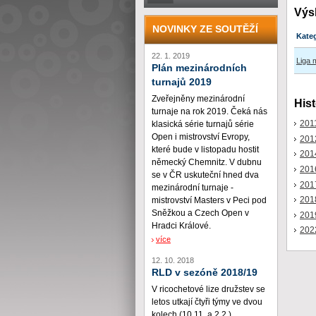
Výs
NOVINKY ZE SOUTĚŽÍ
Kate
22. 1. 2019
Liga 
Plán mezinárodních
turnajů 2019
Zveřejněny mezinárodní
Hist
turnaje na rok 2019. Čeká nás
201
klasická série turnajů série
Open i mistrovství Evropy,
201
které bude v listopadu hostit
201
německý Chemnitz. V dubnu
201
se v ČR uskuteční hned dva
201
mezinárodní turnaje -
201
mistrovství Masters v Peci pod
Sněžkou a Czech Open v
201
Hradci Králové.
202
více
12. 10. 2018
RLD v sezóně 2018/19
V ricochetové lize družstev se
letos utkají čtyři týmy ve dvou
kolech (10.11. a 2.2.)