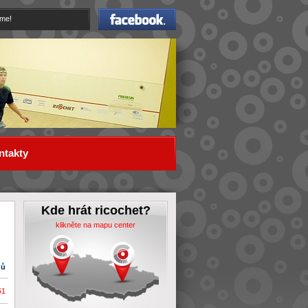
Facebook
eme!
ntakty
Kde hrát ricochet?
klikněte na mapu center
dů
51