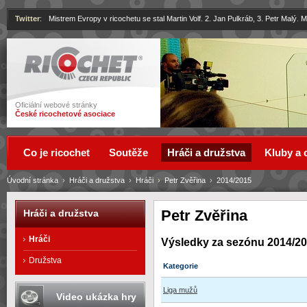
Twitter
:
Mistrem Evropy v ricochetu se stal Martin Volf. 2. Jan Pulkráb, 3. Petr Malý.
Ricochet
Oficiální webové stránky
České ricochetové asociace
Co je ricochet
Soutěže
Hráči a družstva
Kluby a 
Úvodní stránka
›
Hráči a družstva
›
Hráči
›
Petr Zvěřina
›
2014/2015
Petr Zvěřina
Hráči a družstva
Hráči
Výsledky za sezónu 2014/2
Družstva
Kategorie
Liga mužů
Video ukázka hry