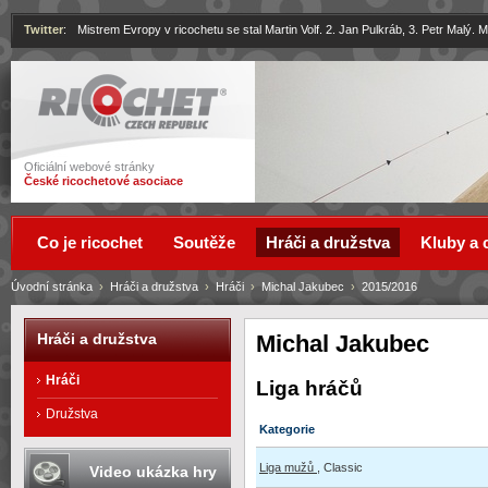
Twitter
:
Mistrem Evropy v ricochetu se stal Martin Volf. 2. Jan Pulkráb, 3. Petr Malý.
Ricochet
Oficiální webové stránky
České ricochetové asociace
Co je ricochet
Soutěže
Hráči a družstva
Kluby a 
Úvodní stránka
›
Hráči a družstva
›
Hráči
›
Michal Jakubec
›
2015/2016
Michal Jakubec
Hráči a družstva
Hráči
Liga hráčů
Družstva
Kategorie
Liga mužů
, Classic
Video ukázka hry