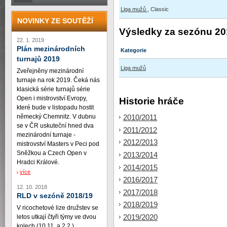
Liga mužů
, Classic
NOVINKY ZE SOUTĚŽÍ
Výsledky za sezónu 20
22. 1. 2019
Plán mezinárodních
Kategorie
turnajů 2019
Liga mužů
Zveřejněny mezinárodní
turnaje na rok 2019. Čeká nás
klasická série turnajů série
Open i mistrovství Evropy,
Historie hráče
které bude v listopadu hostit
německý Chemnitz. V dubnu
2010/2011
se v ČR uskuteční hned dva
2011/2012
mezinárodní turnaje -
2012/2013
mistrovství Masters v Peci pod
Sněžkou a Czech Open v
2013/2014
Hradci Králové.
2014/2015
více
2016/2017
12. 10. 2018
2017/2018
RLD v sezóně 2018/19
2018/2019
V ricochetové lize družstev se
2019/2020
letos utkají čtyři týmy ve dvou
kolech (10.11. a 2.2.)