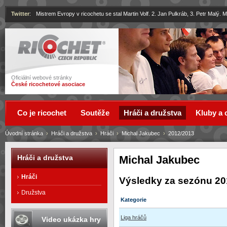
Twitter
:
Mistrem Evropy v ricochetu se stal Martin Volf. 2. Jan Pulkráb, 3. Petr Malý.
Ricochet
Oficiální webové stránky
České ricochetové asociace
Co je ricochet
Soutěže
Hráči a družstva
Kluby a 
Úvodní stránka
›
Hráči a družstva
›
Hráči
›
Michal Jakubec
›
2012/2013
Michal Jakubec
Hráči a družstva
Hráči
Výsledky za sezónu 20
Družstva
Kategorie
Liga hráčů
Video ukázka hry