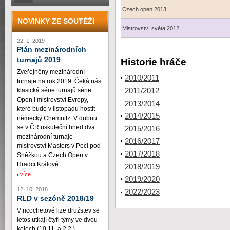
Czech open 2013
NOVINKY ZE SOUTĚŽÍ
Mistrovství světa 2012
22. 1. 2019
Plán mezinárodních
turnajů 2019
Historie hráče
Zveřejněny mezinárodní
2010/2011
turnaje na rok 2019. Čeká nás
2011/2012
klasická série turnajů série
Open i mistrovství Evropy,
2013/2014
které bude v listopadu hostit
2014/2015
německý Chemnitz. V dubnu
se v ČR uskuteční hned dva
2015/2016
mezinárodní turnaje -
2016/2017
mistrovství Masters v Peci pod
2017/2018
Sněžkou a Czech Open v
Hradci Králové.
2018/2019
více
2019/2020
12. 10. 2018
2022/2023
RLD v sezóně 2018/19
V ricochetové lize družstev se
letos utkají čtyři týmy ve dvou
kolech (10.11. a 2.2.)