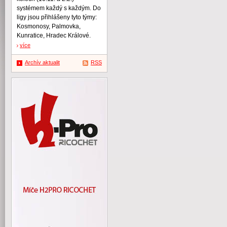
systémem každý s každým. Do
ligy jsou přihlášeny tyto týmy:
Kosmonosy, Palmovka,
Kunratice, Hradec Králové.
více
Archív aktualit
RSS