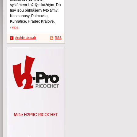
systémem každý s každým. Do
ligy jsou přihlášeny tyto týmy:
Kosmonosy, Palmovka,
Kunratice, Hradec Králové.
více
Archív aktualit
RSS