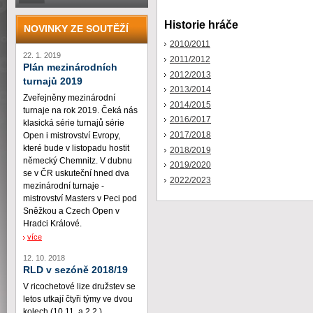
Historie hráče
NOVINKY ZE SOUTĚŽÍ
2010/2011
22. 1. 2019
2011/2012
Plán mezinárodních
2012/2013
turnajů 2019
2013/2014
Zveřejněny mezinárodní
2014/2015
turnaje na rok 2019. Čeká nás
2016/2017
klasická série turnajů série
2017/2018
Open i mistrovství Evropy,
které bude v listopadu hostit
2018/2019
německý Chemnitz. V dubnu
2019/2020
se v ČR uskuteční hned dva
2022/2023
mezinárodní turnaje -
mistrovství Masters v Peci pod
Sněžkou a Czech Open v
Hradci Králové.
více
12. 10. 2018
RLD v sezóně 2018/19
V ricochetové lize družstev se
letos utkají čtyři týmy ve dvou
kolech (10.11. a 2.2.)