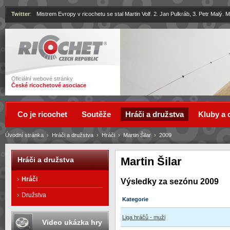
Twitter
:
Mistrem Evropy v ricochetu se stal Martin Volf. 2. Jan Pulkráb, 3. Petr Malý.
Ricochet
Oficiální webové stránky
České ricochetové asociace
Co je ricochet
Soutěže
Hráči a družstva
Kluby a 
Úvodní stránka
›
Hráči a družstva
›
Hráči
›
Martin Šilar
›
2009
Martin Šilar
Hráči a družstva
Hráči
Výsledky za sezónu 2009
Družstva
Kategorie
Liga hráčů - muži
Video ukázka hry