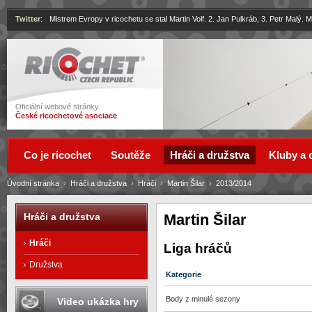
Twitter
:
Mistrem Evropy v ricochetu se stal Martin Volf. 2. Jan Pulkráb, 3. Petr Malý.
Ricochet
Oficiální webové stránky
České ricochetové asociace
Co je ricochet
Soutěže
Hráči a družstva
Kluby a 
Úvodní stránka
›
Hráči a družstva
›
Hráči
›
Martin Šilar
›
2013/2014
Martin Šilar
Hráči a družstva
Hráči
Liga hráčů
Družstva
Kategorie
Body z minulé sezony
Video ukázka hry