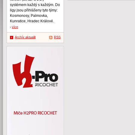
systémem každý s každým. Do
ligy jsou přihlášeny tyto týmy:
Kosmonosy, Palmovka,
Kunratice, Hradec Králové.
více
Archív aktualit
RSS