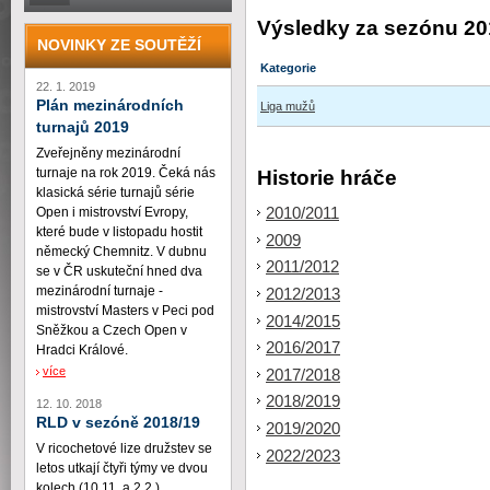
Výsledky za sezónu 20
NOVINKY ZE SOUTĚŽÍ
Kategorie
22. 1. 2019
Plán mezinárodních
Liga mužů
turnajů 2019
Zveřejněny mezinárodní
turnaje na rok 2019. Čeká nás
Historie hráče
klasická série turnajů série
2010/2011
Open i mistrovství Evropy,
které bude v listopadu hostit
2009
německý Chemnitz. V dubnu
2011/2012
se v ČR uskuteční hned dva
mezinárodní turnaje -
2012/2013
mistrovství Masters v Peci pod
2014/2015
Sněžkou a Czech Open v
2016/2017
Hradci Králové.
více
2017/2018
2018/2019
12. 10. 2018
RLD v sezóně 2018/19
2019/2020
V ricochetové lize družstev se
2022/2023
letos utkají čtyři týmy ve dvou
kolech (10.11. a 2.2.)