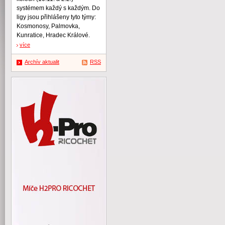
systémem každý s každým. Do
ligy jsou přihlášeny tyto týmy:
Kosmonosy, Palmovka,
Kunratice, Hradec Králové.
více
Archív aktualit
RSS