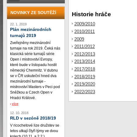
NOVINKY ZE SOUTĚŽÍ
Historie hráče
2009/2010
22. 1. 2019
Plán mezinárodních
2010/2011
turnajů 2019
2009
Zveřejněny mezinárodní
2011/2012
turnaje na rok 2019. Čeká nás
2012/2013
klasická série turnajů série
Open i mistrovství Evropy,
2013/2014
které bude v listopadu hostit
2017/2018
německý Chemnitz. V dubnu
se v ČR uskuteční hned dva
2018/2019
mezinárodní turnaje -
2019/2020
mistrovství Masters v Peci pod
2022/2023
Sněžkou a Czech Open v
Hradci Králové.
více
12. 10. 2018
RLD v sezóně 2018/19
V ricochetové lize družstev se
letos utkají čtyři týmy ve dvou
kolech (10.11. a 2.2.)