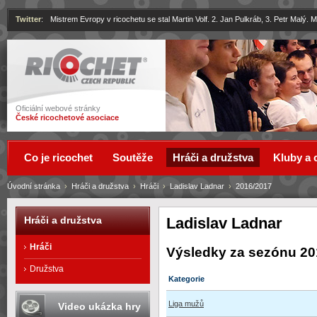
Twitter
:
Mistrem Evropy v ricochetu se stal Martin Volf. 2. Jan Pulkráb, 3. Petr Malý.
Ricochet
Oficiální webové stránky
České ricochetové asociace
Co je ricochet
Soutěže
Hráči a družstva
Kluby a 
Úvodní stránka
›
Hráči a družstva
›
Hráči
›
Ladislav Ladnar
›
2016/2017
Ladislav Ladnar
Hráči a družstva
Hráči
Výsledky za sezónu 20
Družstva
Kategorie
Liga mužů
Video ukázka hry