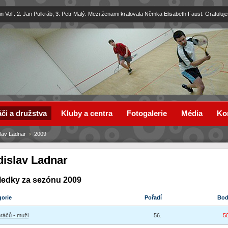
in Volf. 2. Jan Pulkráb, 3. Petr Malý. Mezi ženami kralovala Němka Elisabeth Faust. Gratuluj
či a družstva
Kluby a centra
Fotogalerie
Média
Ko
lav Ladnar
›
2009
dislav Ladnar
ledky za sezónu 2009
gorie
Pořadí
Bo
hráčů - muži
56.
5