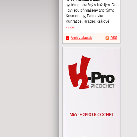
systémem každý s každým. Do
ligy jsou přihlášeny tyto týmy:
Kosmonosy, Palmovka,
Kunratice, Hradec Králové.
více
Archív aktualit
RSS