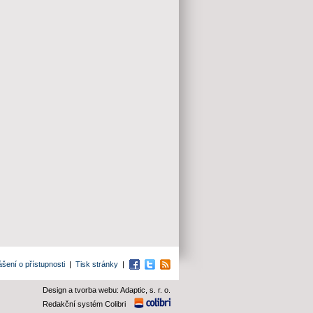
ášení o přístupnosti
|
Tisk stránky
|
Facebook
Twitter
RSS
Design a tvorba webu: Adaptic, s. r. o.
Redakční systém Colibri