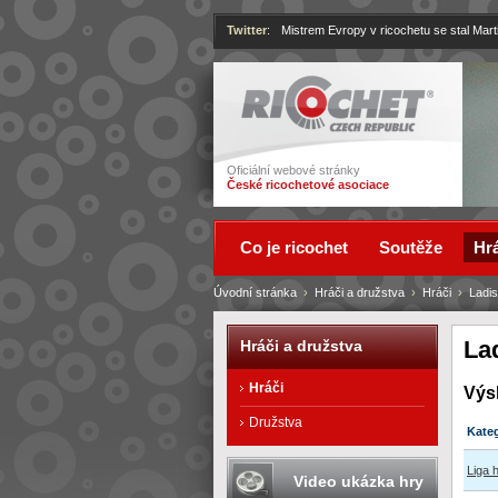
Twitter
:
Mistrem Evropy v ricochetu se stal Mart
Ricochet
Oficiální webové stránky
České ricochetové asociace
Co je ricochet
Soutěže
Hrá
Úvodní stránka
›
Hráči a družstva
›
Hráči
›
Ladis
La
Hráči a družstva
Hráči
Výs
Družstva
Kate
Liga 
Video ukázka hry