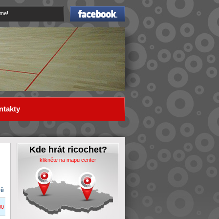
Facebook
eme!
ntakty
Kde hrát ricochet?
klikněte na mapu center
dů
00