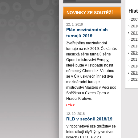
Hist
NOVINKY ZE SOUTĚŽÍ
200
22. 1. 2019
201
Plán mezinárodních
201
turnajů 2019
201
Zveřejněny mezinárodní
201
turnaje na rok 2019. Čeká nás
201
klasická série turnajů série
201
Open i mistrovství Evropy,
které bude v listopadu hostit
201
německý Chemnitz. V dubnu
201
se v ČR uskuteční hned dva
202
mezinárodní turnaje -
mistrovství Masters v Peci pod
Sněžkou a Czech Open v
Hradci Králové.
více
12. 10. 2018
RLD v sezóně 2018/19
V ricochetové lize družstev se
letos utkají čtyři týmy ve dvou
kolech (10.11. a 2.2.)