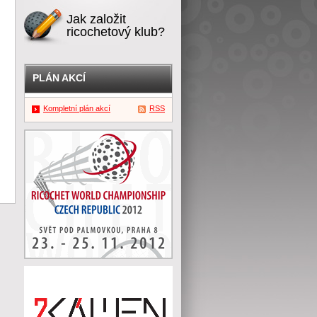
Jak založit
ricochetový klub?
PLÁN AKCÍ
Kompletní plán akcí
RSS