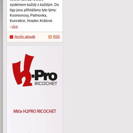
systémem každý s každým. Do
ligy jsou přihlášeny tyto týmy:
Kosmonosy, Palmovka,
Kunratice, Hradec Králové.
více
Archív aktualit
RSS