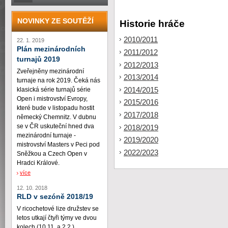
NOVINKY ZE SOUTĚŽÍ
Historie hráče
2010/2011
22. 1. 2019
Plán mezinárodních
2011/2012
turnajů 2019
2012/2013
Zveřejněny mezinárodní
2013/2014
turnaje na rok 2019. Čeká nás
2014/2015
klasická série turnajů série
Open i mistrovství Evropy,
2015/2016
které bude v listopadu hostit
2017/2018
německý Chemnitz. V dubnu
se v ČR uskuteční hned dva
2018/2019
mezinárodní turnaje -
2019/2020
mistrovství Masters v Peci pod
2022/2023
Sněžkou a Czech Open v
Hradci Králové.
více
12. 10. 2018
RLD v sezóně 2018/19
V ricochetové lize družstev se
letos utkají čtyři týmy ve dvou
kolech (10.11. a 2.2.)