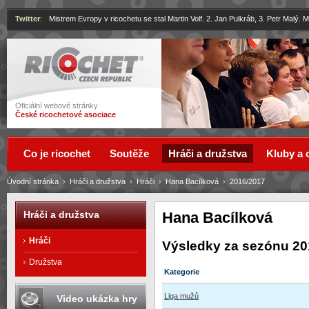
Twitter
:
Mistrem Evropy v ricochetu se stal Martin Volf. 2. Jan Pulkráb, 3. Petr Malý.
Ricochet
Oficiální webové stránky
České ricochetové asociace
Co je ricochet
Soutěže
Hráči a družstva
Kluby a 
Úvodní stránka
›
Hráči a družstva
›
Hráči
›
Hana Bacílková
›
2016/2017
Hana Bacílková
Hráči a družstva
Hráči
Výsledky za sezónu 20
Družstva
Kategorie
Liga mužů
Video ukázka hry