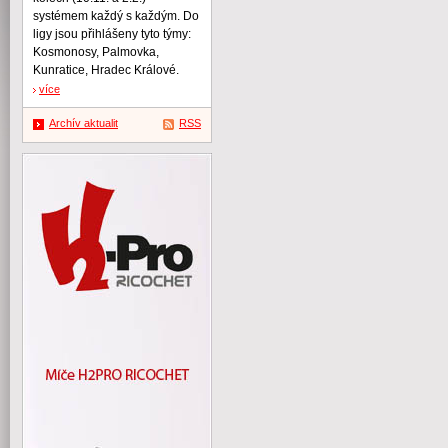
systémem každý s každým. Do
ligy jsou přihlášeny tyto týmy:
Kosmonosy, Palmovka,
Kunratice, Hradec Králové.
více
Archív aktualit
RSS