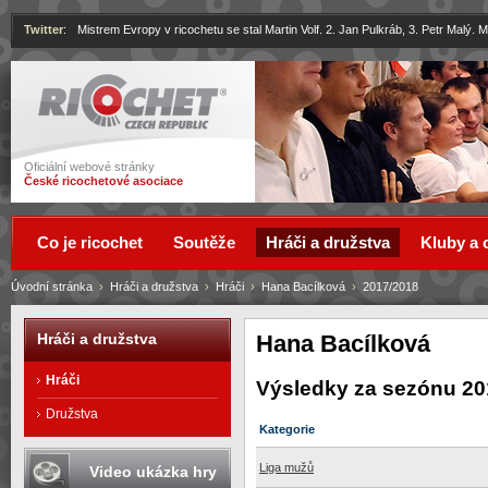
Twitter
:
Mistrem Evropy v ricochetu se stal Martin Volf. 2. Jan Pulkráb, 3. Petr Malý.
Ricochet
Oficiální webové stránky
České ricochetové asociace
Co je ricochet
Soutěže
Hráči a družstva
Kluby a 
Úvodní stránka
›
Hráči a družstva
›
Hráči
›
Hana Bacílková
›
2017/2018
Hana Bacílková
Hráči a družstva
Hráči
Výsledky za sezónu 20
Družstva
Kategorie
Liga mužů
Video ukázka hry