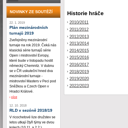
NOVINKY ZE SOUTĚŽÍ
Historie hráče
2010/2011
22. 1. 2019
Plán mezinárodních
2011/2012
turnajů 2019
2012/2013
Zveřejněny mezinárodní
2013/2014
turnaje na rok 2019. Čeká nás
2014/2015
klasická série turnajů série
Open i mistrovství Evropy,
2015/2016
které bude v listopadu hostit
2016/2017
německý Chemnitz. V dubnu
se v ČR uskuteční hned dva
2018/2019
mezinárodní turnaje -
2019/2020
mistrovství Masters v Peci pod
2022/2023
Sněžkou a Czech Open v
Hradci Králové.
více
12. 10. 2018
RLD v sezóně 2018/19
V ricochetové lize družstev se
letos utkají čtyři týmy ve dvou
kolech (10.11. a 2.2.)