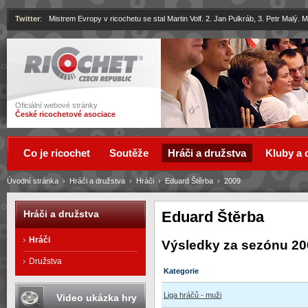
Twitter
:
Mistrem Evropy v ricochetu se stal Martin Volf. 2. Jan Pulkráb, 3. Petr Malý.
Ricochet
Oficiální webové stránky
České ricochetové asociace
Co je ricochet
Soutěže
Hráči a družstva
Kluby a 
Úvodní stránka
›
Hráči a družstva
›
Hráči
›
Eduard Štěrba
›
2009
Eduard Štěrba
Hráči a družstva
Hráči
Výsledky za sezónu 20
Družstva
Kategorie
Liga hráčů - muži
Video ukázka hry