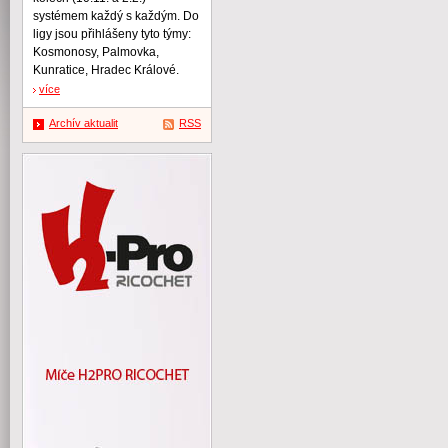
systémem každý s každým. Do
ligy jsou přihlášeny tyto týmy:
Kosmonosy, Palmovka,
Kunratice, Hradec Králové.
více
Archív aktualit
RSS