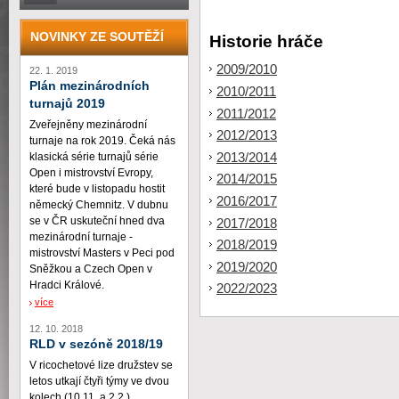
NOVINKY ZE SOUTĚŽÍ
Historie hráče
2009/2010
22. 1. 2019
Plán mezinárodních
2010/2011
turnajů 2019
2011/2012
Zveřejněny mezinárodní
2012/2013
turnaje na rok 2019. Čeká nás
2013/2014
klasická série turnajů série
Open i mistrovství Evropy,
2014/2015
které bude v listopadu hostit
2016/2017
německý Chemnitz. V dubnu
se v ČR uskuteční hned dva
2017/2018
mezinárodní turnaje -
2018/2019
mistrovství Masters v Peci pod
2019/2020
Sněžkou a Czech Open v
Hradci Králové.
2022/2023
více
12. 10. 2018
RLD v sezóně 2018/19
V ricochetové lize družstev se
letos utkají čtyři týmy ve dvou
kolech (10.11. a 2.2.)