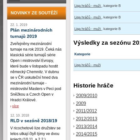
Liga hráčů - muži
, kategorie B
NOVINKY ZE SOUTĚŽÍ
Liga hráčů - muži
, kategorie B
22. 1. 2019
Liga hráčů - muži
, kategorie B
Plán mezinárodních
turnajů 2019
Výsledky za sezónu 20
Zveřejněny mezinárodní
turnaje na rok 2019. Čeká nás
Kategorie
klasická série turnajů série
Open i mistrovství Evropy,
Liga hráčů - muži
které bude v listopadu hostit
německý Chemnitz. V dubnu
se v ČR uskuteční hned dva
mezinárodní turnaje -
Historie hráče
mistrovství Masters v Peci pod
Sněžkou a Czech Open v
2009/2010
Hradci Králové.
2009
více
2011/2012
12. 10. 2018
2012/2013
RLD v sezóně 2018/19
2013/2014
V ricochetové lize družstev se
2014/2015
letos utkají čtyři týmy ve dvou
kolech (10.11. a 2.2.)