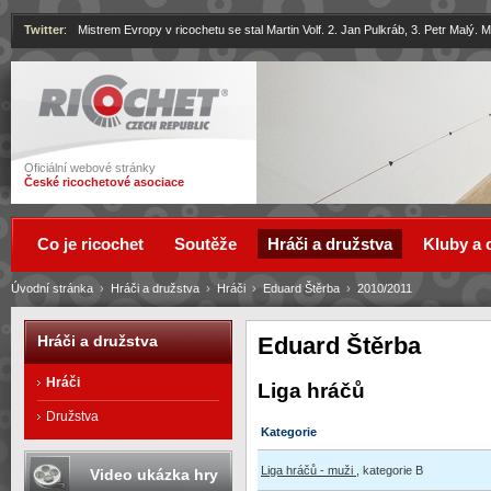
Twitter
:
Mistrem Evropy v ricochetu se stal Martin Volf. 2. Jan Pulkráb, 3. Petr Malý.
Ricochet
Oficiální webové stránky
České ricochetové asociace
Co je ricochet
Soutěže
Hráči a družstva
Kluby a 
Úvodní stránka
›
Hráči a družstva
›
Hráči
›
Eduard Štěrba
›
2010/2011
Eduard Štěrba
Hráči a družstva
Hráči
Liga hráčů
Družstva
Kategorie
Liga hráčů - muži
, kategorie B
Video ukázka hry