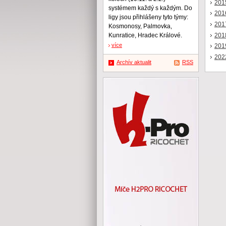
201
systémem každý s každým. Do
201
ligy jsou přihlášeny tyto týmy:
201
Kosmonosy, Palmovka,
201
Kunratice, Hradec Králové.
více
201
202
Archív aktualit
RSS