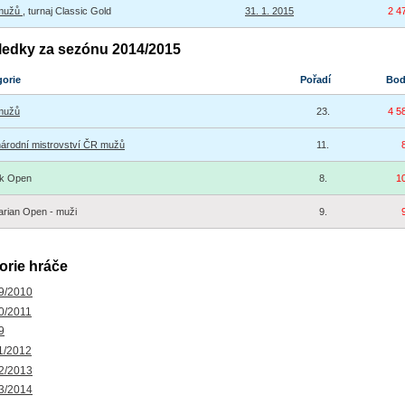
 mužů
, turnaj Classic Gold
31. 1. 2015
2 4
ledky za sezónu 2014/2015
gorie
Pořadí
Bo
mužů
23.
4 5
árodní mistrovství ČR mužů
11.
ak Open
8.
1
rian Open - muži
9.
orie hráče
9/2010
0/2011
9
1/2012
2/2013
3/2014