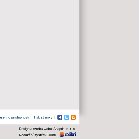
ášení o přístupnosti
|
Tisk stránky
|
Facebook
Twitter
RSS
Design a tvorba webu: Adaptic, s. r. o.
Redakční systém Colibri