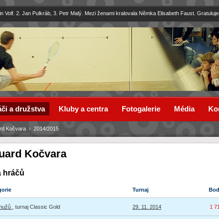
in Volf. 2. Jan Pulkráb, 3. Petr Malý. Mezi ženami kralovala Němka Elisabeth Faust. Gratuluj
či a družstva
Kluby a centra
Fotogalerie
Média
Ko
rd Kočvara
›
2014/2015
uard Kočvara
a hráčů
gorie
Turnaj
Bo
 mužů
, turnaj Classic Gold
29. 11. 2014
1 7