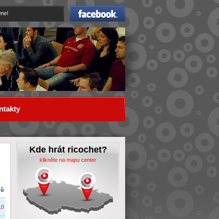
Facebook
eme!
ntakty
Kde hrát ricochet?
klikněte na mapu center
dů
10