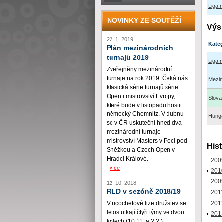
Liga
NOVINKY ZE SOUTĚŽÍ
Výs
22. 1. 2019
Kate
Plán mezinárodních
turnajů 2019
Liga 
Zveřejněny mezinárodní
turnaje na rok 2019. Čeká nás
Mezin
klasická série turnajů série
Open i mistrovství Evropy,
Slov
které bude v listopadu hostit
německý Chemnitz. V dubnu
Hunga
se v ČR uskuteční hned dva
mezinárodní turnaje -
mistrovství Masters v Peci pod
Hist
Sněžkou a Czech Open v
Hradci Králové.
200
více
201
200
12. 10. 2018
RLD v sezóně 2018/19
201
201
V ricochetové lize družstev se
letos utkají čtyři týmy ve dvou
201
kolech (10.11. a 2.2.)