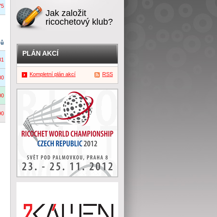
75
Jak založit
ricochetový klub?
dů
PLÁN AKCÍ
81
Kompletní plán akcí
RSS
80
00
90