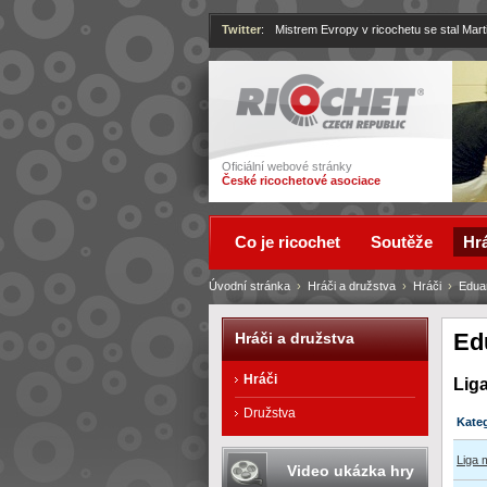
Twitter
:
Mistrem Evropy v ricochetu se stal Mart
Ricochet
Oficiální webové stránky
České ricochetové asociace
Co je ricochet
Soutěže
Hrá
Úvodní stránka
›
Hráči a družstva
›
Hráči
›
Edua
Ed
Hráči a družstva
Hráči
Lig
Družstva
Kate
Liga
Video ukázka hry