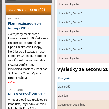
Liga žen
, Liga žen
NOVINKY ZE SOUTĚŽÍ
Liga hráčů
, Turnaj B
22. 1. 2019
Liga hráčů
, Turnaj B
Plán mezinárodních
turnajů 2019
Liga žen
, Liga žen
Zveřejněny mezinárodní
turnaje na rok 2019. Čeká nás
Liga hráčů
, Turnaj B
klasická série turnajů série
Open i mistrovství Evropy,
Liga hráčů
, Turnaj A
které bude v listopadu hostit
německý Chemnitz. V dubnu
Liga žen
, Liga žen
se v ČR uskuteční hned dva
mezinárodní turnaje -
Výsledky za sezónu 20
mistrovství Masters v Peci pod
Sněžkou a Czech Open v
Hradci Králové.
Kategorie
více
Liga hráčů
12. 10. 2018
RLD v sezóně 2018/19
Liga žen
V ricochetové lize družstev se
letos utkají čtyři týmy ve dvou
Czech open 2013 ženy
kolech (10.11. a 2.2.)