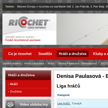
Twitter
:
Mistrem Evropy v ricochetu se stal Martin Volf. 2. Jan Pulkráb, 3. Petr Malý.
Ricochet
Oficiální webové stránky
České ricochetové asociace
Co je ricochet
Soutěže
Hráči a družstva
Kluby a 
Úvodní stránka
›
Hráči a družstva
›
Hráči
›
Denisa Paulasová - Bohuslavová
›
2012/
Denisa Paulasová -
Hráči a družstva
Hráči
Liga hráčů
Družstva
Kategorie
Liga hráčů
, Turnaj A
Video ukázka hry