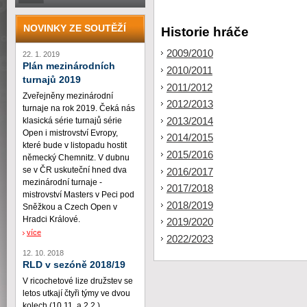
NOVINKY ZE SOUTĚŽÍ
Historie hráče
2009/2010
22. 1. 2019
Plán mezinárodních
2010/2011
turnajů 2019
2011/2012
Zveřejněny mezinárodní
2012/2013
turnaje na rok 2019. Čeká nás
2013/2014
klasická série turnajů série
Open i mistrovství Evropy,
2014/2015
které bude v listopadu hostit
2015/2016
německý Chemnitz. V dubnu
se v ČR uskuteční hned dva
2016/2017
mezinárodní turnaje -
2017/2018
mistrovství Masters v Peci pod
2018/2019
Sněžkou a Czech Open v
Hradci Králové.
2019/2020
více
2022/2023
12. 10. 2018
RLD v sezóně 2018/19
V ricochetové lize družstev se
letos utkají čtyři týmy ve dvou
kolech (10.11. a 2.2.)