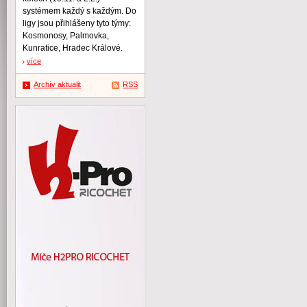
systémem každý s každým. Do
ligy jsou přihlášeny tyto týmy:
Kosmonosy, Palmovka,
Kunratice, Hradec Králové.
více
Archív aktualit
RSS