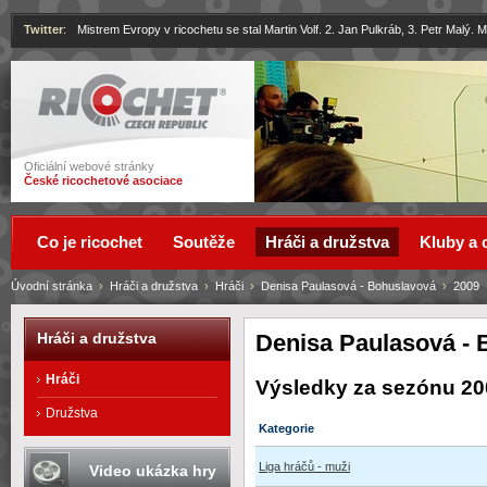
Twitter
:
Mistrem Evropy v ricochetu se stal Martin Volf. 2. Jan Pulkráb, 3. Petr Malý.
Ricochet
Oficiální webové stránky
České ricochetové asociace
Co je ricochet
Soutěže
Hráči a družstva
Kluby a 
Úvodní stránka
›
Hráči a družstva
›
Hráči
›
Denisa Paulasová - Bohuslavová
›
2009
Denisa Paulasová -
Hráči a družstva
Hráči
Výsledky za sezónu 20
Družstva
Kategorie
Liga hráčů - muži
Video ukázka hry