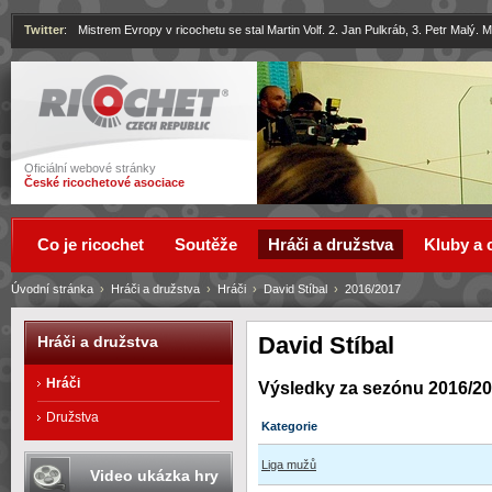
Twitter
:
Mistrem Evropy v ricochetu se stal Martin Volf. 2. Jan Pulkráb, 3. Petr Malý.
Ricochet
Oficiální webové stránky
České ricochetové asociace
Co je ricochet
Soutěže
Hráči a družstva
Kluby a 
Úvodní stránka
›
Hráči a družstva
›
Hráči
›
David Stíbal
›
2016/2017
David Stíbal
Hráči a družstva
Hráči
Výsledky za sezónu 2016/2
Družstva
Kategorie
Liga mužů
Video ukázka hry