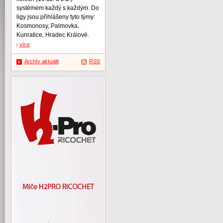
systémem každý s každým. Do
ligy jsou přihlášeny tyto týmy:
Kosmonosy, Palmovka,
Kunratice, Hradec Králové.
více
Archív aktualit
RSS