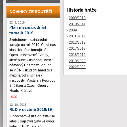
Historie hráče
NOVINKY ZE SOUTĚŽÍ
2009/2010
22. 1. 2019
2010/2011
Plán mezinárodních
2009
turnajů 2019
2011/2012
Zveřejněny mezinárodní
2012/2013
turnaje na rok 2019. Čeká nás
2017/2018
klasická série turnajů série
2018/2019
Open i mistrovství Evropy,
které bude v listopadu hostit
2019/2020
německý Chemnitz. V dubnu
2022/2023
se v ČR uskuteční hned dva
mezinárodní turnaje -
mistrovství Masters v Peci pod
Sněžkou a Czech Open v
Hradci Králové.
více
12. 10. 2018
RLD v sezóně 2018/19
V ricochetové lize družstev se
letos utkají čtyři týmy ve dvou
kolech (10.11. a 2.2.)