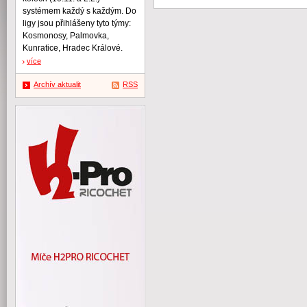
systémem každý s každým. Do
ligy jsou přihlášeny tyto týmy:
Kosmonosy, Palmovka,
Kunratice, Hradec Králové.
více
Archív aktualit
RSS