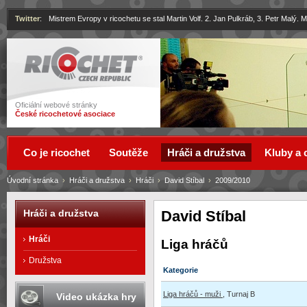
Twitter
:
Mistrem Evropy v ricochetu se stal Martin Volf. 2. Jan Pulkráb, 3. Petr Malý.
Ricochet
Oficiální webové stránky
České ricochetové asociace
Co je ricochet
Soutěže
Hráči a družstva
Kluby a 
Úvodní stránka
›
Hráči a družstva
›
Hráči
›
David Stíbal
›
2009/2010
David Stíbal
Hráči a družstva
Hráči
Liga hráčů
Družstva
Kategorie
Liga hráčů - muži
, Turnaj B
Video ukázka hry