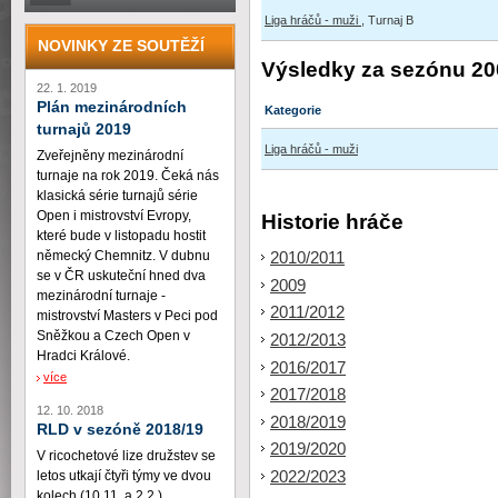
Liga hráčů - muži
, Turnaj B
NOVINKY ZE SOUTĚŽÍ
Výsledky za sezónu 20
22. 1. 2019
Plán mezinárodních
Kategorie
turnajů 2019
Liga hráčů - muži
Zveřejněny mezinárodní
turnaje na rok 2019. Čeká nás
klasická série turnajů série
Open i mistrovství Evropy,
Historie hráče
které bude v listopadu hostit
německý Chemnitz. V dubnu
2010/2011
se v ČR uskuteční hned dva
2009
mezinárodní turnaje -
2011/2012
mistrovství Masters v Peci pod
Sněžkou a Czech Open v
2012/2013
Hradci Králové.
2016/2017
více
2017/2018
12. 10. 2018
2018/2019
RLD v sezóně 2018/19
2019/2020
V ricochetové lize družstev se
2022/2023
letos utkají čtyři týmy ve dvou
kolech (10.11. a 2.2.)