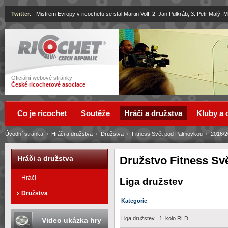
Twitter
:
Mistrem Evropy v ricochetu se stal Martin Volf. 2. Jan Pulkráb, 3. Petr Malý.
Ricochet
Oficiální webové stránky
České ricochetové asociace
Co je ricochet
Soutěže
Hráči a družstva
Kluby a 
Úvodní stránka
›
Hráči a družstva
›
Družstva
›
Fitness Svět pod Palmovkou
›
2016/2
Družstvo Fitness S
Hráči a družstva
Hráči
Liga družstev
Družstva
Kategorie
Liga družstev , 1. kolo RLD
Video ukázka hry