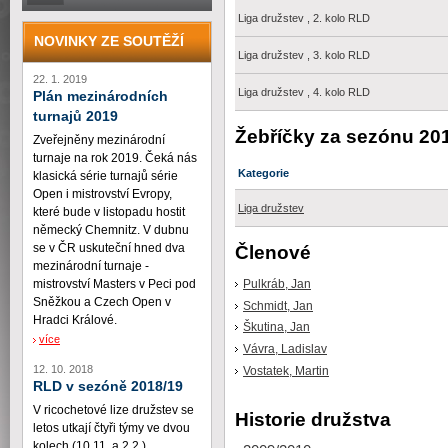
Liga družstev , 2. kolo RLD
NOVINKY ZE SOUTĚŽÍ
Liga družstev , 3. kolo RLD
22. 1. 2019
Liga družstev , 4. kolo RLD
Plán mezinárodních
turnajů 2019
Žebříčky za sezónu 20
Zveřejněny mezinárodní
turnaje na rok 2019. Čeká nás
Kategorie
klasická série turnajů série
Open i mistrovství Evropy,
Liga družstev
které bude v listopadu hostit
německý Chemnitz. V dubnu
se v ČR uskuteční hned dva
Členové
mezinárodní turnaje -
Pulkráb, Jan
mistrovství Masters v Peci pod
Sněžkou a Czech Open v
Schmidt, Jan
Hradci Králové.
Škutina, Jan
více
Vávra, Ladislav
12. 10. 2018
Vostatek, Martin
RLD v sezóně 2018/19
V ricochetové lize družstev se
Historie družstva
letos utkají čtyři týmy ve dvou
kolech (10.11. a 2.2.)