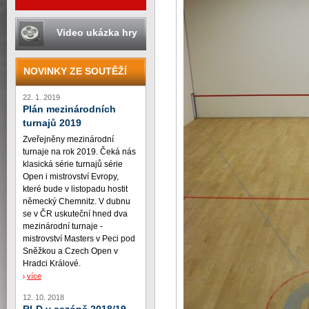
Video ukázka hry
NOVINKY ZE SOUTĚŽÍ
22. 1. 2019
Plán mezinárodních
turnajů 2019
Zveřejněny mezinárodní
turnaje na rok 2019. Čeká nás
klasická série turnajů série
Open i mistrovství Evropy,
které bude v listopadu hostit
německý Chemnitz. V dubnu
se v ČR uskuteční hned dva
mezinárodní turnaje -
mistrovství Masters v Peci pod
Sněžkou a Czech Open v
Hradci Králové.
více
12. 10. 2018