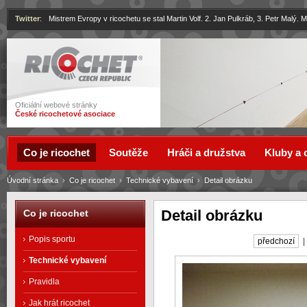
Twitter
:
Mistrem Evropy v ricochetu se stal Martin Volf. 2. Jan Pulkráb, 3. Petr Malý.
Ricochet
Oficiální webové stránky
České ricochetové asociace
Co je ricochet
Soutěže
Hráči a družstva
Kluby a 
Úvodní stránka
›
Co je ricochet
›
Technické vybavení
›
Detail obrázku
Detail obrázku
Co je ricochet
Popis sportu
předchozí
Technické vybavení
Pravidla
Jak hrát ricochet