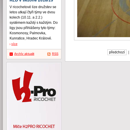
RLD v sezóně 2018/19
V ricochetové lize družstev se
letos utkají čtyři týmy ve dvou
kolech (10.11. a 2.2.)
systémem každý s každým. Do
ligy jsou přihlášeny tyto týmy:
Kosmonosy, Palmovka,
Kunratice, Hradec Králové.
více
předchozí
Archív aktualit
RSS