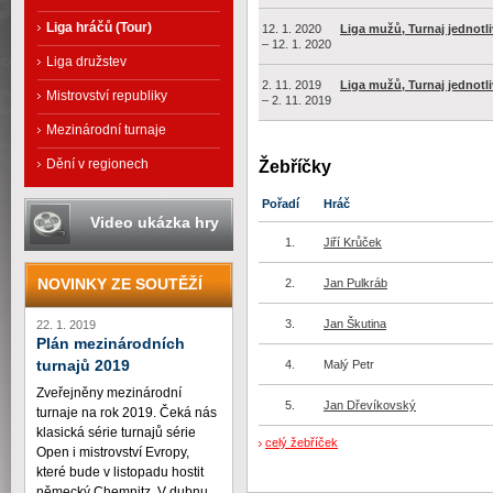
Liga hráčů (Tour)
12. 1. 2020
Liga mužů, Turnaj jednotl
– 12. 1. 2020
Liga družstev
2. 11. 2019
Liga mužů, Turnaj jednotl
Mistrovství republiky
– 2. 11. 2019
Mezinárodní turnaje
Dění v regionech
Žebříčky
Pořadí
Hráč
Video ukázka hry
1.
Jiří Krůček
NOVINKY ZE SOUTĚŽÍ
2.
Jan Pulkráb
3.
Jan Škutina
22. 1. 2019
Plán mezinárodních
4.
Malý Petr
turnajů 2019
Zveřejněny mezinárodní
5.
Jan Dřevíkovský
turnaje na rok 2019. Čeká nás
klasická série turnajů série
celý žebříček
Open i mistrovství Evropy,
které bude v listopadu hostit
německý Chemnitz. V dubnu