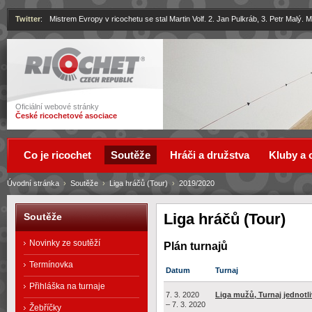
Twitter
:
Mistrem Evropy v ricochetu se stal Martin Volf. 2. Jan Pulkráb, 3. Petr Malý.
Ricochet
Oficiální webové stránky
České ricochetové asociace
Co je ricochet
Soutěže
Hráči a družstva
Kluby a 
Úvodní stránka
›
Soutěže
›
Liga hráčů (Tour)
›
2019/2020
Liga hráčů (Tour)
Soutěže
Novinky ze soutěží
Plán turnajů
Termínovka
Datum
Turnaj
Přihláška na turnaje
7. 3. 2020
Liga mužů, Turnaj jednotl
– 7. 3. 2020
Žebříčky