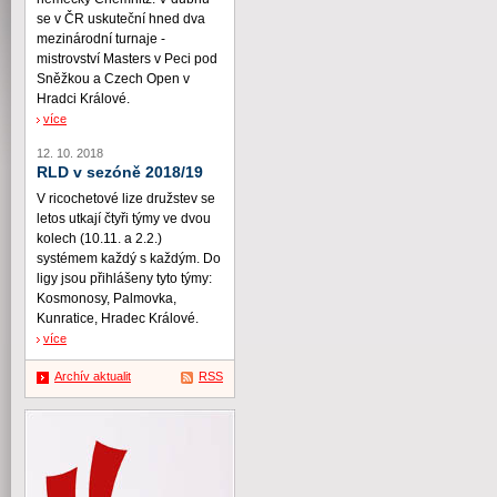
se v ČR uskuteční hned dva
mezinárodní turnaje -
mistrovství Masters v Peci pod
Sněžkou a Czech Open v
Hradci Králové.
více
12. 10. 2018
RLD v sezóně 2018/19
V ricochetové lize družstev se
letos utkají čtyři týmy ve dvou
kolech (10.11. a 2.2.)
systémem každý s každým. Do
ligy jsou přihlášeny tyto týmy:
Kosmonosy, Palmovka,
Kunratice, Hradec Králové.
více
Archív aktualit
RSS