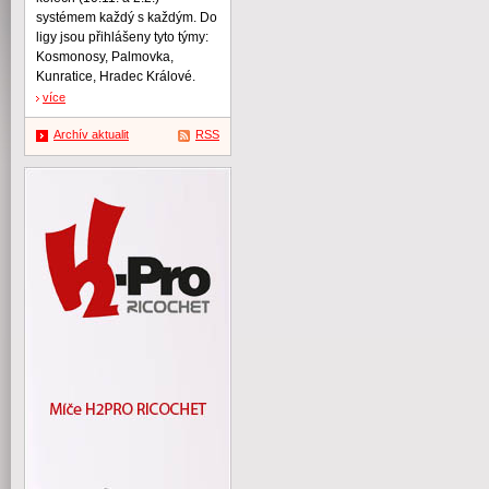
systémem každý s každým. Do
ligy jsou přihlášeny tyto týmy:
Kosmonosy, Palmovka,
Kunratice, Hradec Králové.
více
Archív aktualit
RSS