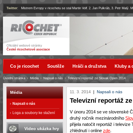
Twitter
:
Mistrem Evropy v ricochetu se stal Martin Volf. 2. Jan Pulkráb, 3. Petr Malý.
Ricochet
Oficiální webové stránky
České ricochetové asociace
Co je ricochet
Soutěže
Hráči a družstva
Kluby a 
Úvodní stránka
›
Média
›
Napsali o nás
›
Televizní reportáž ze Slovak Open 2014
11. 3. 2014
|
Napsali o nás
Média
Televizní reportáž z
Napsali o nás
V únoru 2014 se ve slovenské Č
Loga a soubory ke stažení
druhý ročník mezinárodního
Slo
přijela natočit reportáž i televize
Video ukázka hry
zhlédnutí i online
zde
.