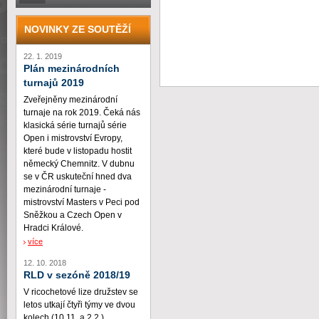
NOVINKY ZE SOUTĚŽÍ
22. 1. 2019
Plán mezinárodních
turnajů 2019
Zveřejněny mezinárodní
turnaje na rok 2019. Čeká nás
klasická série turnajů série
Open i mistrovství Evropy,
které bude v listopadu hostit
německý Chemnitz. V dubnu
se v ČR uskuteční hned dva
mezinárodní turnaje -
mistrovství Masters v Peci pod
Sněžkou a Czech Open v
Hradci Králové.
více
12. 10. 2018
RLD v sezóně 2018/19
V ricochetové lize družstev se
letos utkají čtyři týmy ve dvou
kolech (10.11. a 2.2.)