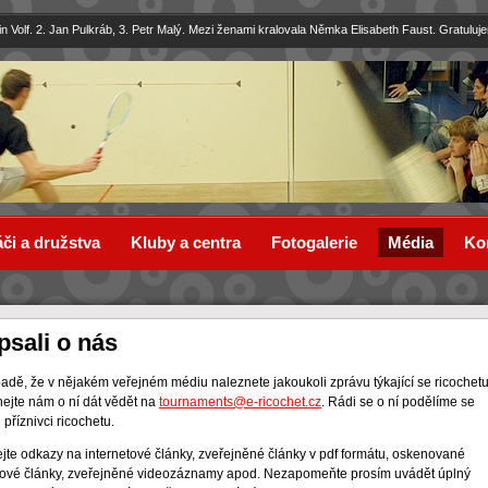
in Volf. 2. Jan Pulkráb, 3. Petr Malý. Mezi ženami kralovala Němka Elisabeth Faust. Gratuluj
či a družstva
Kluby a centra
Fotogalerie
Média
Ko
psali o nás
padě, že v nějakém veřejném médiu naleznete jakoukoli zprávu týkající se ricochetu
ejte nám o ní dát vědět na
tournaments@e-ricochet.cz
. Rádi se o ní podělíme se
 příznivci ricochetu.
ejte odkazy na internetové články, zveřejněné články v pdf formátu, oskenované
ové články, zveřejněné videozáznamy apod. Nezapomeňte prosím uvádět úplný