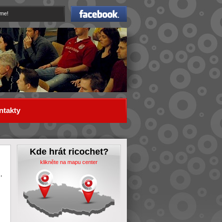
Facebook
eme!
ntakty
Kde hrát ricochet?
klikněte na mapu center
,