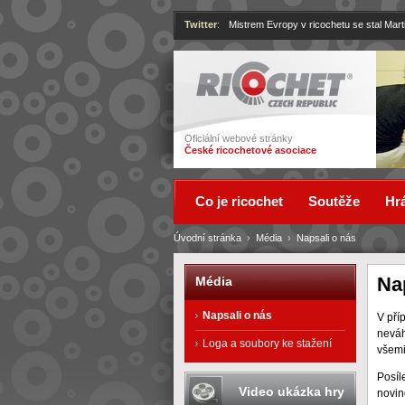
Twitter
:
Mistrem Evropy v ricochetu se stal Mart
Ricochet
Oficiální webové stránky
České ricochetové asociace
Co je ricochet
Soutěže
Hrá
Úvodní stránka
›
Média
›
Napsali o nás
Na
Média
Napsali o nás
V pří
neváh
Loga a soubory ke stažení
všemi
Posíl
Video ukázka hry
novin