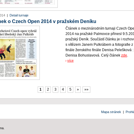
2014
|
Detail turnaje
nek o Czech Open 2014 v pražském Deníku
Článek o mezinárodním turnaji Czech Op
2014 na pražské Palmovce přinesl 9.5.20
pražský Deník. Součástí článku je i rozhov
s vítězem Janem Pulkrábem a fotografie z
finále ženského finále Denisa Pelešková :
Denisa Bohuslavová. Celý článek
zde
.
více
1
2
3
4
5
»
»»
Mapa stránek
|
Prohl
na.