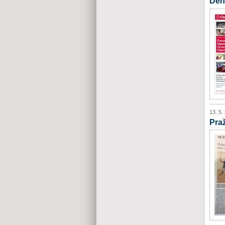
Den
13. 5.
Pra