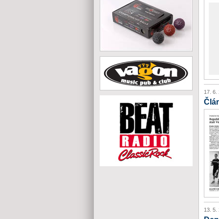
17. 6.
Člá
13. 5.