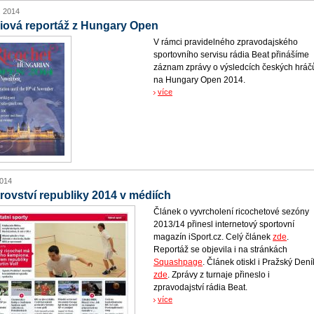
. 2014
iová reportáž z Hungary Open
V rámci pravidelného zpravodajského
sportovního servisu rádia Beat přinášíme
záznam zprávy o výsledcích českých hráč
na Hungary Open 2014.
více
2014
rovství republiky 2014 v médiích
Článek o vyvrcholení ricochetové sezóny
2013/14 přinesl internetový sportovní
magazín iSport.cz. Celý článek
zde
.
Reportáž se objevila i na stránkách
Squashpage
. Článek otiskl i Pražský Dení
zde
. Zprávy z turnaje přineslo i
zpravodajství rádia Beat.
více