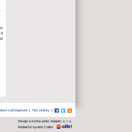
en
14
or
ášení o přístupnosti
|
Tisk stránky
|
Facebook
Twitter
RSS
Design a tvorba webu: Adaptic, s. r. o.
Redakční systém Colibri