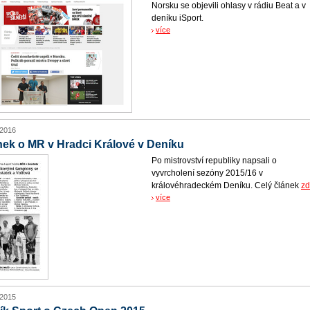
Norsku se objevili ohlasy v rádiu Beat a v
deníku iSport.
více
 2016
nek o MR v Hradci Králové v Deníku
Po mistrovství republiky napsali o
vyvrcholení sezóny 2015/16 v
královéhradeckém Deníku. Celý článek
z
více
 2015