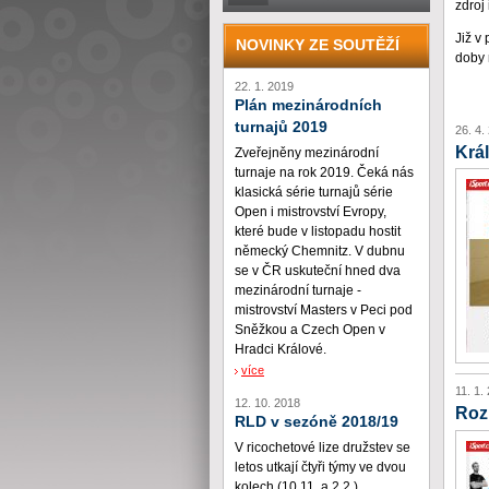
zdroj
Již v
NOVINKY ZE SOUTĚŽÍ
doby 
22. 1. 2019
Plán mezinárodních
turnajů 2019
26. 4.
Krá
Zveřejněny mezinárodní
turnaje na rok 2019. Čeká nás
klasická série turnajů série
Open i mistrovství Evropy,
které bude v listopadu hostit
německý Chemnitz. V dubnu
se v ČR uskuteční hned dva
mezinárodní turnaje -
mistrovství Masters v Peci pod
Sněžkou a Czech Open v
Hradci Králové.
více
11. 1.
12. 10. 2018
Roz
RLD v sezóně 2018/19
V ricochetové lize družstev se
letos utkají čtyři týmy ve dvou
kolech (10.11. a 2.2.)