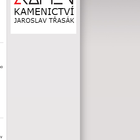
ho
l
 v