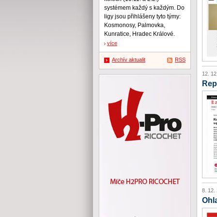
systémem každý s každým. Do
ligy jsou přihlášeny tyto týmy:
Kosmonosy, Palmovka,
Kunratice, Hradec Králové.
více
Archív aktualit
RSS
12. 12
Rep
8. 12.
Ohl