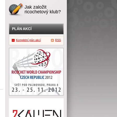
Jak založit
ricochetový klub?
PLÁN AKCÍ
Kompletní plán akcí
RSS