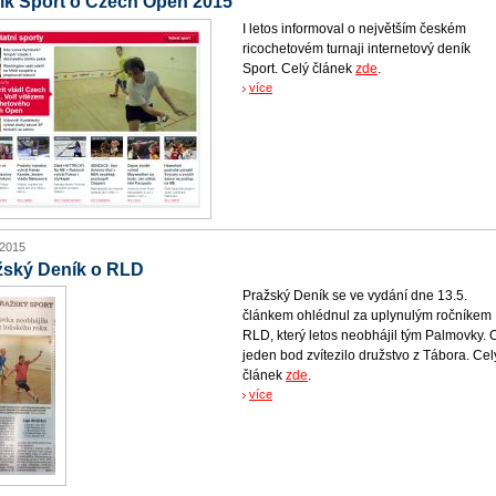
ík Sport o Czech Open 2015
I letos informoval o největším českém
ricochetovém turnaji internetový deník
Sport. Celý článek
zde
.
více
 2015
žský Deník o RLD
Pražský Deník se ve vydání dne 13.5.
článkem ohlédnul za uplynulým ročníkem
RLD, který letos neobhájil tým Palmovky. 
jeden bod zvítezilo družstvo z Tábora. Cel
článek
zde
.
více