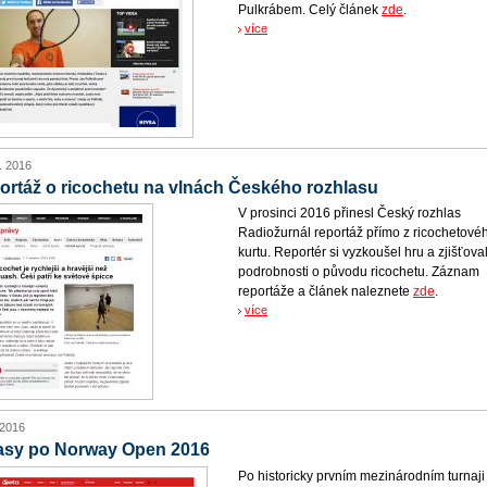
Pulkrábem. Celý článek
zde
.
více
. 2016
ortáž o ricochetu na vlnách Českého rozhlasu
V prosinci 2016 přinesl Český rozhlas
Radiožurnál reportáž přímo z ricochetové
kurtu. Reportér si vyzkoušel hru a zjišťova
podrobnosti o původu ricochetu. Záznam
reportáže a článek naleznete
zde
.
více
 2016
asy po Norway Open 2016
Po historicky prvním mezinárodním turnaji