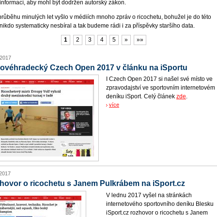
 informací, aby mohl být dodržen autorský zákon.
 průběhu minulých let vyšlo v médiích mnoho zpráv o ricochetu, bohužel je do této
nikdo systematicky nesbíral a tak budeme rádi i za příspěvky staršího data.
1
2
3
4
5
»
»»
 2017
lovéhradecký Czech Open 2017 v článku na iSportu
I Czech Open 2017 si našel své místo ve
zpravodajství ve sportovním internetovém
deníku iSport. Celý článek
zde
.
více
 2017
hovor o ricochetu s Janem Pulkrábem na iSport.cz
V lednu 2017 vyšel na stránkách
internetového sportovního deníku Blesku
iSport.cz rozhovor o ricochetu s Janem