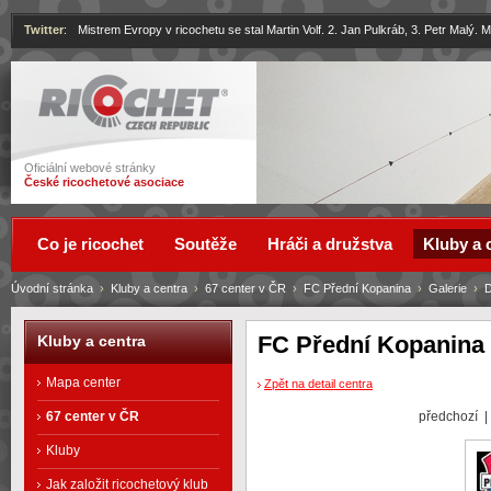
Twitter
:
Mistrem Evropy v ricochetu se stal Martin Volf. 2. Jan Pulkráb, 3. Petr Malý.
Ricochet
Oficiální webové stránky
České ricochetové asociace
Co je ricochet
Soutěže
Hráči a družstva
Kluby a 
Úvodní stránka
›
Kluby a centra
›
67 center v ČR
›
FC Přední Kopanina
›
Galerie
›
D
FC Přední Kopanina 
Kluby a centra
Mapa center
Zpět na detail centra
předchozí 
67 center v ČR
Kluby
Jak založit ricochetový klub