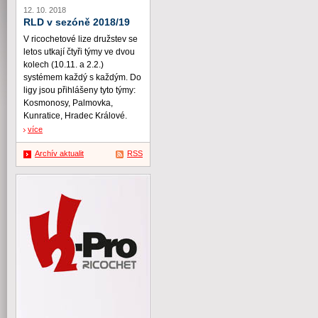
12. 10. 2018
RLD v sezóně 2018/19
V ricochetové lize družstev se
letos utkají čtyři týmy ve dvou
kolech (10.11. a 2.2.)
systémem každý s každým. Do
ligy jsou přihlášeny tyto týmy:
Kosmonosy, Palmovka,
Kunratice, Hradec Králové.
více
Archív aktualit
RSS