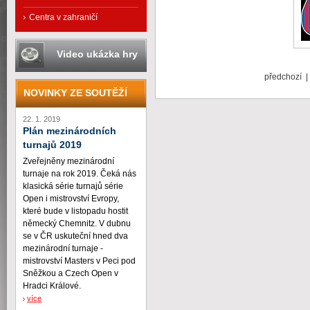
Centra v zahraničí
Video ukázka hry
předchozí 
NOVINKY ZE SOUTĚŽÍ
22. 1. 2019
Plán mezinárodních
turnajů 2019
Zveřejněny mezinárodní
turnaje na rok 2019. Čeká nás
klasická série turnajů série
Open i mistrovství Evropy,
které bude v listopadu hostit
německý Chemnitz. V dubnu
se v ČR uskuteční hned dva
mezinárodní turnaje -
mistrovství Masters v Peci pod
Sněžkou a Czech Open v
Hradci Králové.
více