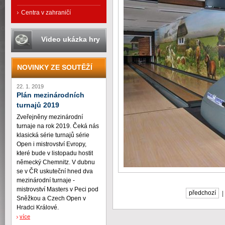
Centra v zahraničí
Video ukázka hry
NOVINKY ZE SOUTĚŽÍ
22. 1. 2019
Plán mezinárodních
turnajů 2019
Zveřejněny mezinárodní
turnaje na rok 2019. Čeká nás
klasická série turnajů série
Open i mistrovství Evropy,
které bude v listopadu hostit
německý Chemnitz. V dubnu
se v ČR uskuteční hned dva
mezinárodní turnaje -
mistrovství Masters v Peci pod
předchozí
Sněžkou a Czech Open v
Hradci Králové.
více