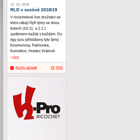
12. 10. 2018
RLD v sezóně 2018/19
V ricochetové lize družstev se
letos utkají čtyři týmy ve dvou
kolech (10.11. a 2.2.)
systémem každý s každým. Do
ligy jsou přihlášeny tyto týmy:
Kosmonosy, Palmovka,
Kunratice, Hradec Králové.
více
Archív aktualit
RSS