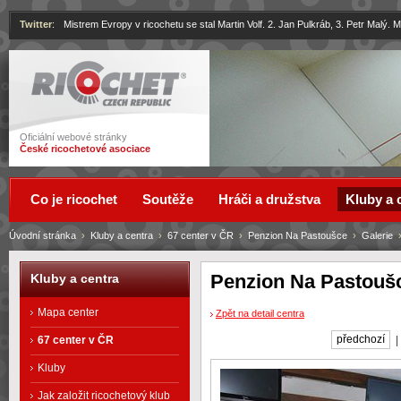
Twitter
:
Mistrem Evropy v ricochetu se stal Martin Volf. 2. Jan Pulkráb, 3. Petr Malý.
Ricochet
Oficiální webové stránky
České ricochetové asociace
Co je ricochet
Soutěže
Hráči a družstva
Kluby a 
Úvodní stránka
›
Kluby a centra
›
67 center v ČR
›
Penzion Na Pastoušce
›
Galerie
Penzion Na Pastoušc
Kluby a centra
Mapa center
Zpět na detail centra
předchozí
67 center v ČR
Kluby
Jak založit ricochetový klub