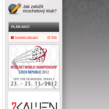
Jak založit
ricochetový klub?
PLÁN AKCÍ
Kompletní plán akcí
RSS