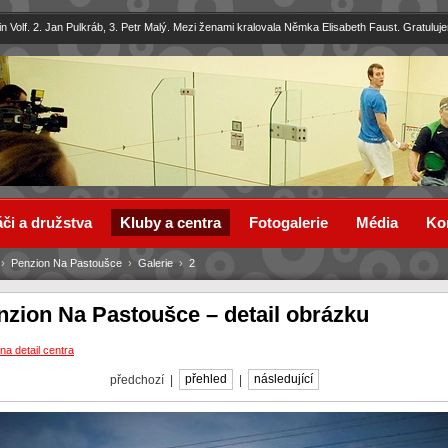
in Volf. 2. Jan Pulkráb, 3. Petr Malý. Mezi ženami kralovala Němka Elisabeth Faust. Gratuluj
či a družstva
Kluby a centra
Fotogalerie
Média
Ko
›
Penzion Na Pastoušce
›
Galerie
›
2
nzion Na Pastoušce – detail obrázku
na detail centra
předchozí |
přehled
|
následující