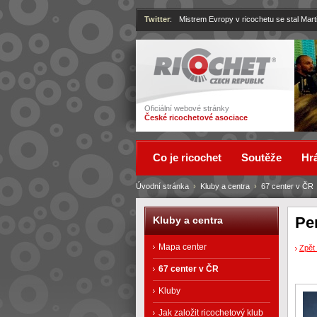
Twitter
:
Mistrem Evropy v ricochetu se stal Mart
Ricochet
Oficiální webové stránky
České ricochetové asociace
Co je ricochet
Soutěže
Hrá
Úvodní stránka
›
Kluby a centra
›
67 center v ČR
Pe
Kluby a centra
Mapa center
Zpět 
67 center v ČR
Kluby
Jak založit ricochetový klub