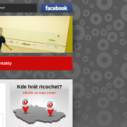
Facebook
eme!
ntakty
Kde hrát ricochet?
klikněte na mapu center