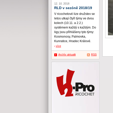
12. 10. 2018
RLD v sezóně 2018/19
V ricochetové lize družstev se
letos utkají čtyři týmy ve dvou
kolech (10.11. a 2.2.)
systémem každý s každým. Do
ligy jsou přihlášeny tyto týmy:
Kosmonosy, Palmovka,
Kunratice, Hradec Králové.
více
Archív aktualit
RSS