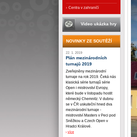
Centra v zahraničí
Video ukázka hry
NOVINKY ZE SOUTĚŽÍ
22. 1. 2019
Plán mezinárodních
turnajů 2019
Zveřejněny mezinárodní
turnaje na rok 2019. Čeká nás
klasická série turnajů série
Open i mistrovství Evropy,
které bude v listopadu hostit
německý Chemnitz. V dubnu
se v ČR uskuteční hned dva
mezinárodní turnaje -
mistrovství Masters v Peci pod
Sněžkou a Czech Open v
Hradci Králové.
více