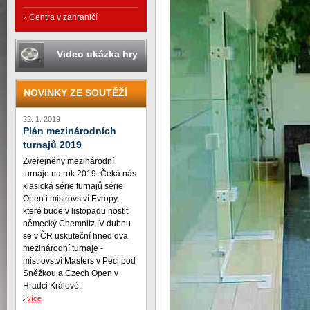
Centra v zahraničí
Video ukázka hry
NOVINKY ZE SOUTĚŽÍ
22. 1. 2019
Plán mezinárodních
turnajů 2019
Zveřejněny mezinárodní
turnaje na rok 2019. Čeká nás
klasická série turnajů série
Open i mistrovství Evropy,
které bude v listopadu hostit
německý Chemnitz. V dubnu
se v ČR uskuteční hned dva
mezinárodní turnaje -
mistrovství Masters v Peci pod
Sněžkou a Czech Open v
Hradci Králové.
více