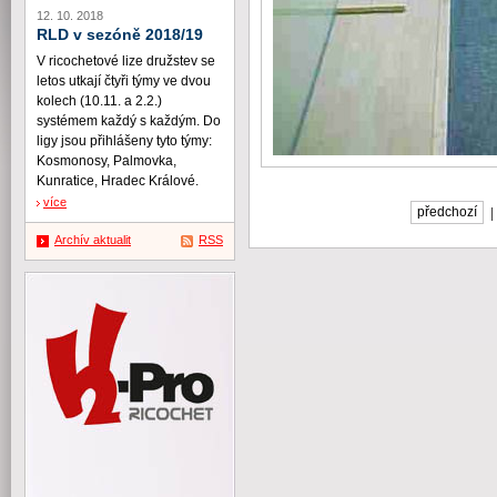
12. 10. 2018
RLD v sezóně 2018/19
V ricochetové lize družstev se
letos utkají čtyři týmy ve dvou
kolech (10.11. a 2.2.)
systémem každý s každým. Do
ligy jsou přihlášeny tyto týmy:
Kosmonosy, Palmovka,
Kunratice, Hradec Králové.
více
předchozí
Archív aktualit
RSS