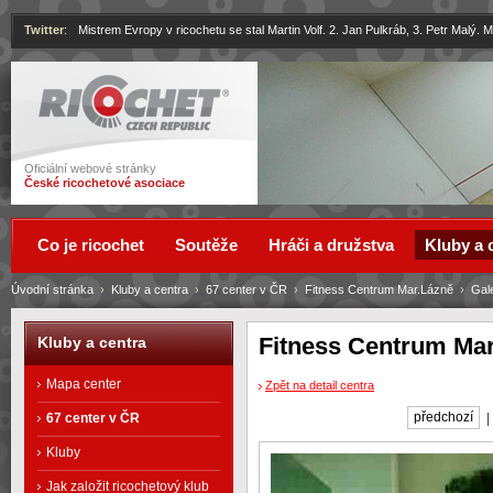
Twitter
:
Mistrem Evropy v ricochetu se stal Martin Volf. 2. Jan Pulkráb, 3. Petr Malý.
Ricochet
Oficiální webové stránky
České ricochetové asociace
Co je ricochet
Soutěže
Hráči a družstva
Kluby a 
Úvodní stránka
›
Kluby a centra
›
67 center v ČR
›
Fitness Centrum Mar.Lázně
›
Gale
Fitness Centrum Mar
Kluby a centra
Mapa center
Zpět na detail centra
předchozí
67 center v ČR
Kluby
Jak založit ricochetový klub