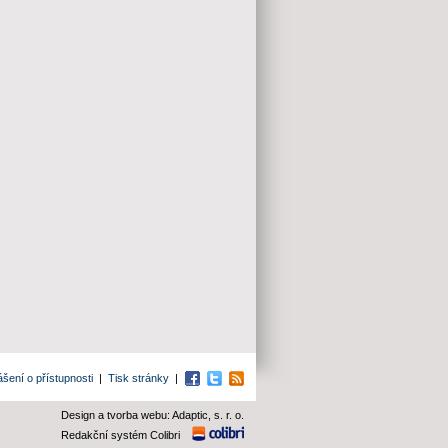
ášení o přístupnosti
|
Tisk stránky
|
Facebook
Twitter
RSS
Design a tvorba webu: Adaptic, s. r. o.
Redakční systém Colibri