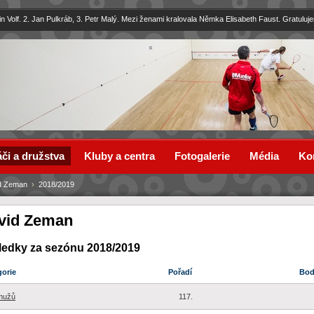
in Volf. 2. Jan Pulkráb, 3. Petr Malý. Mezi ženami kralovala Němka Elisabeth Faust. Gratuluj
či a družstva
Kluby a centra
Fotogalerie
Média
Ko
d Zeman
›
2018/2019
vid Zeman
ledky za sezónu 2018/2019
gorie
Pořadí
Bo
mužů
117.