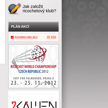
Jak založit
ricochetový klub?
PLÁN AKCÍ
Kompletní plán akcí
RSS