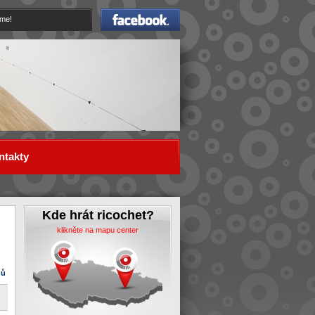
Facebook
eme!
ntakty
Kde hrát ricochet?
klikněte na mapu center
dů