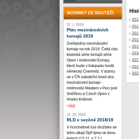
Hist
NOVINKY ZE SOUTĚŽÍ
201
22. 1. 2019
201
Plán mezinárodních
201
turnajů 2019
201
Zveřejněny mezinárodní
201
turnaje na rok 2019. Čeká nás
201
klasická série turnajů série
201
Open i mistrovství Evropy,
které bude v listopadu hostit
201
německý Chemnitz. V dubnu
202
se v ČR uskuteční hned dva
mezinárodní turnaje -
mistrovství Masters v Peci pod
Sněžkou a Czech Open v
Hradci Králové.
více
12. 10. 2018
RLD v sezóně 2018/19
V ricochetové lize družstev se
letos utkají čtyři týmy ve dvou
kolech (10.11. a 2.2.)