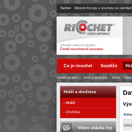
Twitter
:
Mistrem Evropy v ricochetu se stal Mart
Ricochet
Oficiální webové stránky
České ricochetové asociace
Co je ricochet
Soutěže
Hrá
Úvodní stránka
›
Hráči a družstva
›
Hráči
›
Davi
Da
Hráči a družstva
Hráči
Výs
Družstva
Kate
Liga 
Video ukázka hry