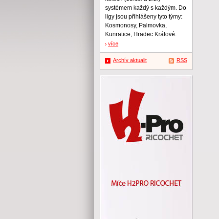
systémem každý s každým. Do
ligy jsou přihlášeny tyto týmy:
Kosmonosy, Palmovka,
Kunratice, Hradec Králové.
více
Archív aktualit
RSS