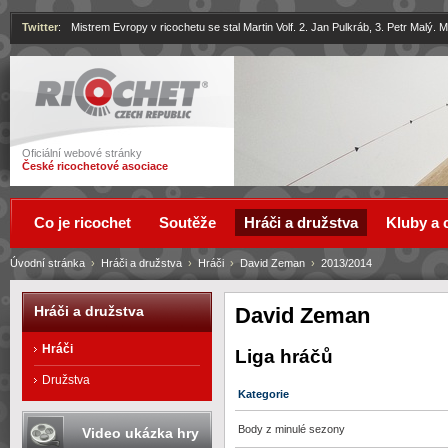
Twitter
:
Mistrem Evropy v ricochetu se stal Martin Volf. 2. Jan Pulkráb, 3. Petr Malý.
Ricochet
Oficiální webové stránky
České ricochetové asociace
Co je ricochet
Soutěže
Hráči a družstva
Kluby a 
Úvodní stránka
›
Hráči a družstva
›
Hráči
›
David Zeman
›
2013/2014
David Zeman
Hráči a družstva
Hráči
Liga hráčů
Družstva
Kategorie
Body z minulé sezony
Video ukázka hry