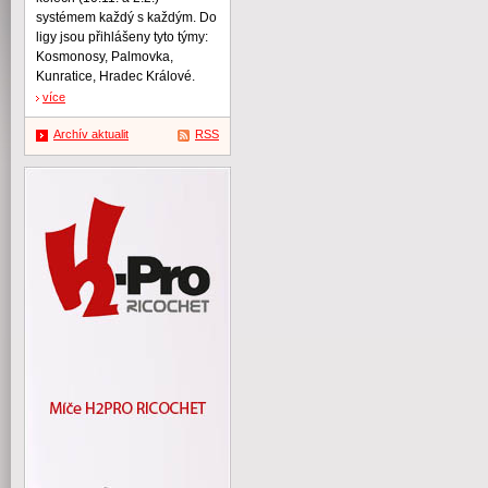
systémem každý s každým. Do
ligy jsou přihlášeny tyto týmy:
Kosmonosy, Palmovka,
Kunratice, Hradec Králové.
více
Archív aktualit
RSS