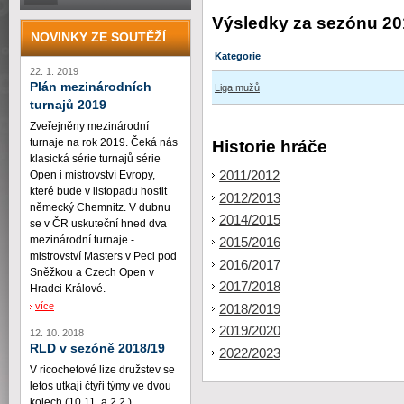
Výsledky za sezónu 20
NOVINKY ZE SOUTĚŽÍ
Kategorie
22. 1. 2019
Plán mezinárodních
Liga mužů
turnajů 2019
Zveřejněny mezinárodní
turnaje na rok 2019. Čeká nás
Historie hráče
klasická série turnajů série
2011/2012
Open i mistrovství Evropy,
které bude v listopadu hostit
2012/2013
německý Chemnitz. V dubnu
2014/2015
se v ČR uskuteční hned dva
mezinárodní turnaje -
2015/2016
mistrovství Masters v Peci pod
2016/2017
Sněžkou a Czech Open v
2017/2018
Hradci Králové.
více
2018/2019
2019/2020
12. 10. 2018
RLD v sezóně 2018/19
2022/2023
V ricochetové lize družstev se
letos utkají čtyři týmy ve dvou
kolech (10.11. a 2.2.)