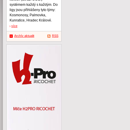
systémem každý s každým. Do
ligy jsou přihlášeny tyto týmy:
Kosmonosy, Palmovka,
Kunratice, Hradec Králové.
více
Archív aktualit
RSS