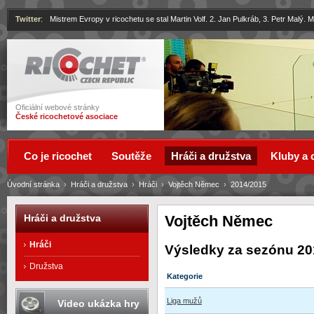
Twitter
:
Mistrem Evropy v ricochetu se stal Martin Volf. 2. Jan Pulkráb, 3. Petr Malý.
Ricochet
Oficiální webové stránky
České ricochetové asociace
Co je ricochet
Soutěže
Hráči a družstva
Kluby a 
Úvodní stránka
›
Hráči a družstva
›
Hráči
›
Vojtěch Němec
›
2014/2015
Vojtěch Němec
Hráči a družstva
Hráči
Výsledky za sezónu 20
Družstva
Kategorie
Liga mužů
Video ukázka hry