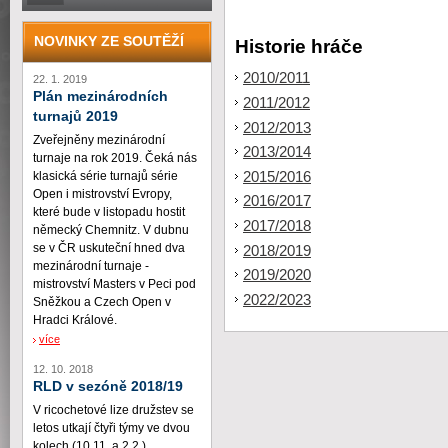
NOVINKY ZE SOUTĚŽÍ
Historie hráče
2010/2011
22. 1. 2019
Plán mezinárodních
2011/2012
turnajů 2019
2012/2013
Zveřejněny mezinárodní
2013/2014
turnaje na rok 2019. Čeká nás
2015/2016
klasická série turnajů série
Open i mistrovství Evropy,
2016/2017
které bude v listopadu hostit
2017/2018
německý Chemnitz. V dubnu
se v ČR uskuteční hned dva
2018/2019
mezinárodní turnaje -
2019/2020
mistrovství Masters v Peci pod
2022/2023
Sněžkou a Czech Open v
Hradci Králové.
více
12. 10. 2018
RLD v sezóně 2018/19
V ricochetové lize družstev se
letos utkají čtyři týmy ve dvou
kolech (10.11. a 2.2.)