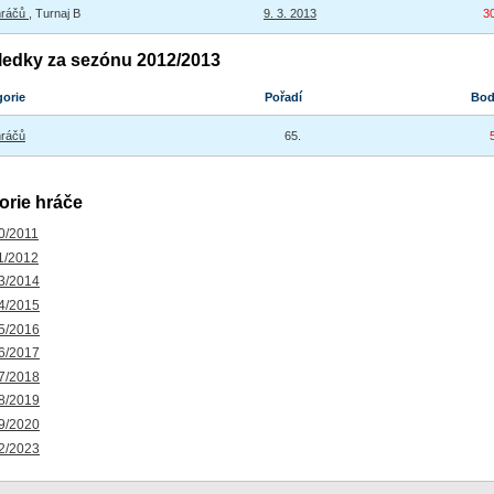
hráčů
, Turnaj B
9. 3. 2013
3
ledky za sezónu 2012/2013
gorie
Pořadí
Bo
hráčů
65.
orie hráče
0/2011
1/2012
3/2014
4/2015
5/2016
6/2017
7/2018
8/2019
9/2020
2/2023