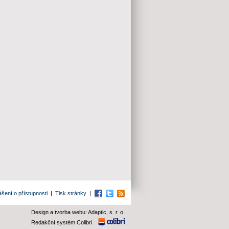
ášení o přístupnosti
|
Tisk stránky
|
Facebook
Twitter
RSS
Design a tvorba webu: Adaptic, s. r. o.
Redakční systém Colibri