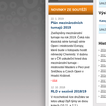
Liga 
NOVINKY ZE SOUTĚŽÍ
Výs
22. 1. 2019
Kate
Plán mezinárodních
turnajů 2019
Liga 
Zveřejněny mezinárodní
turnaje na rok 2019. Čeká nás
klasická série turnajů série
Hist
Open i mistrovství Evropy,
201
které bude v listopadu hostit
německý Chemnitz. V dubnu
201
se v ČR uskuteční hned dva
201
mezinárodní turnaje -
201
mistrovství Masters v Peci pod
201
Sněžkou a Czech Open v
201
Hradci Králové.
více
201
201
12. 10. 2018
201
RLD v sezóně 2018/19
202
V ricochetové lize družstev se
letos utkají čtyři týmy ve dvou
kolech (10.11. a 2.2.)