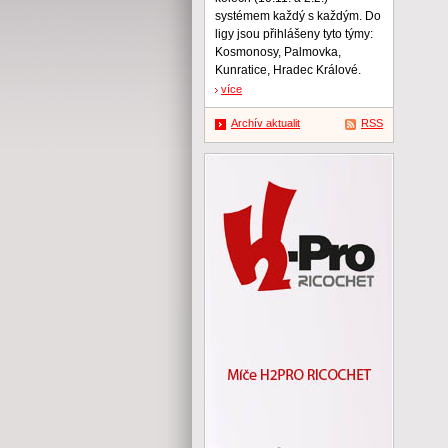
systémem každý s každým. Do
ligy jsou přihlášeny tyto týmy:
Kosmonosy, Palmovka,
Kunratice, Hradec Králové.
více
Archív aktualit
RSS