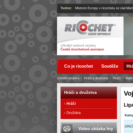
Twitter
:
Mistrem Evropy v ricochetu se stal Mart
Ricochet
Oficiální webové stránky
České ricochetové asociace
Co je ricochet
Soutěže
Hrá
Úvodní stránka
›
Hráči a družstva
›
Hráči
›
Vojt
Vo
Hráči a družstva
Hráči
Lig
Družstva
Kate
Liga 
Video ukázka hry