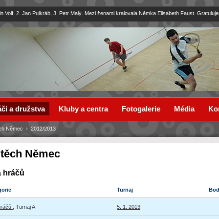
in Volf. 2. Jan Pulkráb, 3. Petr Malý. Mezi ženami kralovala Němka Elisabeth Faust. Gratuluj
či a družstva
Kluby a centra
Fotogalerie
Média
Ko
ěch Němec
›
2012/2013
jtěch Němec
a hráčů
gorie
Turnaj
Bo
hráčů
, Turnaj A
5. 1. 2013