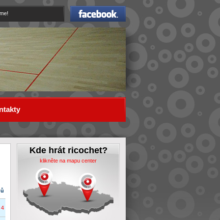
Facebook
eme!
ntakty
Kde hrát ricochet?
klikněte na mapu center
dů
4