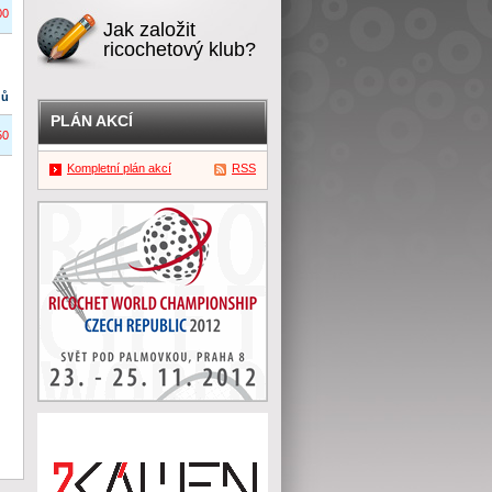
00
Jak založit
ricochetový klub?
dů
PLÁN AKCÍ
50
Kompletní plán akcí
RSS