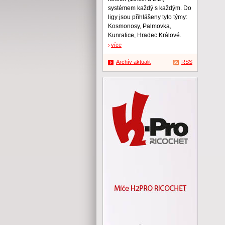
systémem každý s každým. Do
ligy jsou přihlášeny tyto týmy:
Kosmonosy, Palmovka,
Kunratice, Hradec Králové.
více
Archív aktualit
RSS