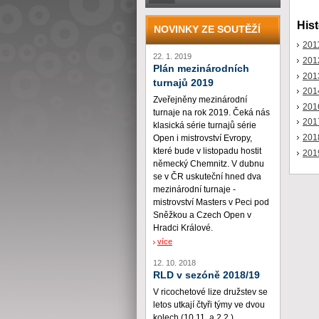
Hist
NOVINKY ZE SOUTĚŽÍ
201
22. 1. 2019
201
Plán mezinárodních
201
turnajů 2019
201
Zveřejněny mezinárodní
201
turnaje na rok 2019. Čeká nás
201
klasická série turnajů série
201
Open i mistrovství Evropy,
které bude v listopadu hostit
201
německý Chemnitz. V dubnu
se v ČR uskuteční hned dva
mezinárodní turnaje -
mistrovství Masters v Peci pod
Sněžkou a Czech Open v
Hradci Králové.
více
12. 10. 2018
RLD v sezóně 2018/19
V ricochetové lize družstev se
letos utkají čtyři týmy ve dvou
kolech (10.11. a 2.2.)