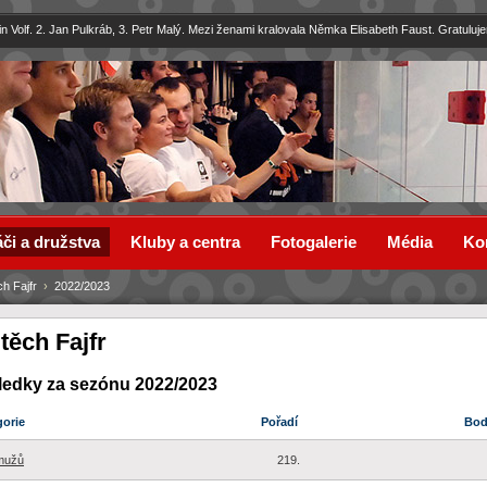
in Volf. 2. Jan Pulkráb, 3. Petr Malý. Mezi ženami kralovala Němka Elisabeth Faust. Gratuluj
či a družstva
Kluby a centra
Fotogalerie
Média
Ko
ch Fajfr
›
2022/2023
těch Fajfr
ledky za sezónu 2022/2023
gorie
Pořadí
Bo
mužů
219.