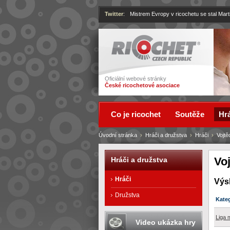
Twitter
:
Mistrem Evropy v ricochetu se stal Mart
Ricochet
Oficiální webové stránky
České ricochetové asociace
Co je ricochet
Soutěže
Hrá
Úvodní stránka
›
Hráči a družstva
›
Hráči
›
Vojtě
Voj
Hráči a družstva
Hráči
Výs
Družstva
Kate
Liga 
Video ukázka hry