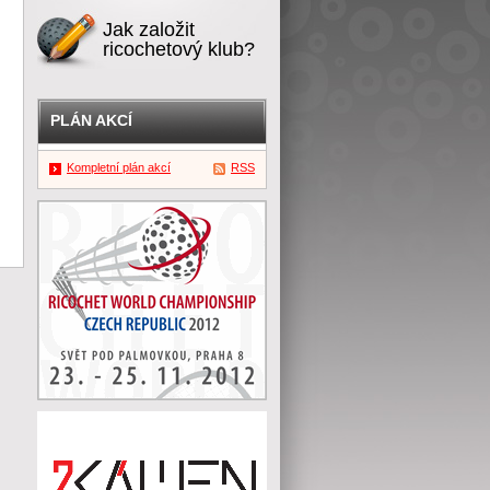
Jak založit
ricochetový klub?
PLÁN AKCÍ
Kompletní plán akcí
RSS