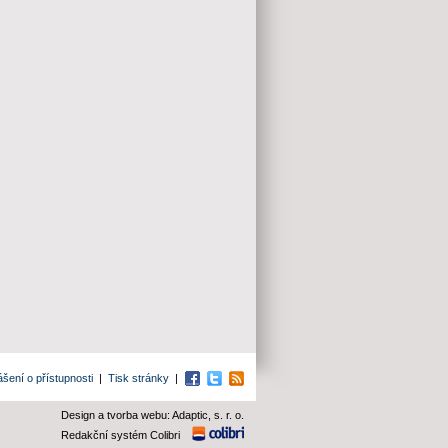
ášení o přístupnosti
|
Tisk stránky
|
Facebook
Twitter
RSS
Design a tvorba webu: Adaptic, s. r. o.
Redakční systém Colibri