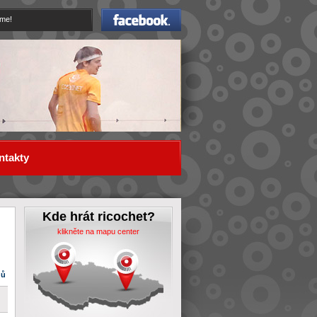
Facebook
eme!
ntakty
Kde hrát ricochet?
klikněte na mapu center
dů