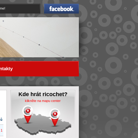
Facebook
eme!
ntakty
Kde hrát ricochet?
klikněte na mapu center
dů
1