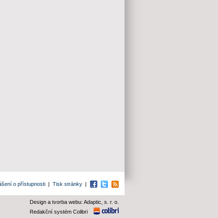
ášení o přístupnosti
|
Tisk stránky
|
Facebook
Twitter
RSS
Design a tvorba webu: Adaptic, s. r. o.
Redakční systém Colibri