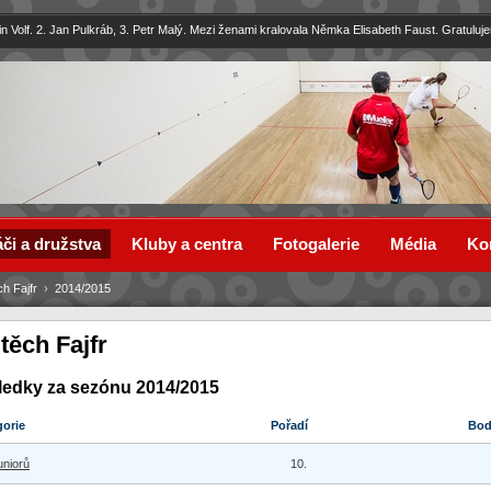
in Volf. 2. Jan Pulkráb, 3. Petr Malý. Mezi ženami kralovala Němka Elisabeth Faust. Gratuluj
či a družstva
Kluby a centra
Fotogalerie
Média
Ko
ch Fajfr
›
2014/2015
těch Fajfr
ledky za sezónu 2014/2015
gorie
Pořadí
Bo
uniorů
10.