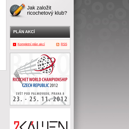
Jak založit
ricochetový klub?
PLÁN AKCÍ
Kompletní plán akcí
RSS