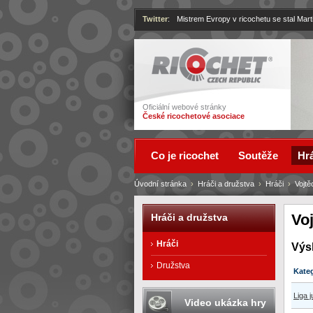
Twitter
:
Mistrem Evropy v ricochetu se stal Mart
Ricochet
Oficiální webové stránky
České ricochetové asociace
Co je ricochet
Soutěže
Hrá
Úvodní stránka
›
Hráči a družstva
›
Hráči
›
Vojtě
Voj
Hráči a družstva
Hráči
Výs
Družstva
Kate
Liga j
Video ukázka hry