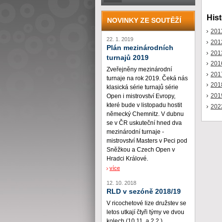
Hist
NOVINKY ZE SOUTĚŽÍ
201
22. 1. 2019
201
Plán mezinárodních
201
turnajů 2019
201
Zveřejněny mezinárodní
201
turnaje na rok 2019. Čeká nás
201
klasická série turnajů série
201
Open i mistrovství Evropy,
které bude v listopadu hostit
202
německý Chemnitz. V dubnu
se v ČR uskuteční hned dva
mezinárodní turnaje -
mistrovství Masters v Peci pod
Sněžkou a Czech Open v
Hradci Králové.
více
12. 10. 2018
RLD v sezóně 2018/19
V ricochetové lize družstev se
letos utkají čtyři týmy ve dvou
kolech (10.11. a 2.2.)