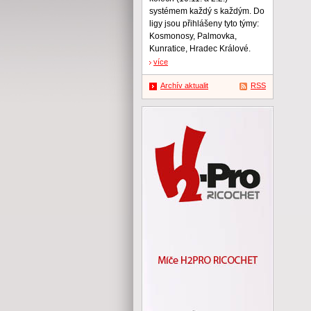
systémem každý s každým. Do
ligy jsou přihlášeny tyto týmy:
Kosmonosy, Palmovka,
Kunratice, Hradec Králové.
více
Archív aktualit
RSS