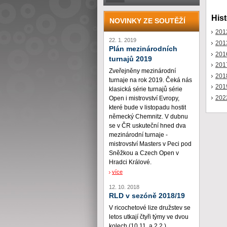
Hist
NOVINKY ZE SOUTĚŽÍ
201
22. 1. 2019
201
Plán mezinárodních
201
turnajů 2019
201
Zveřejněny mezinárodní
201
turnaje na rok 2019. Čeká nás
201
klasická série turnajů série
202
Open i mistrovství Evropy,
které bude v listopadu hostit
německý Chemnitz. V dubnu
se v ČR uskuteční hned dva
mezinárodní turnaje -
mistrovství Masters v Peci pod
Sněžkou a Czech Open v
Hradci Králové.
více
12. 10. 2018
RLD v sezóně 2018/19
V ricochetové lize družstev se
letos utkají čtyři týmy ve dvou
kolech (10.11. a 2.2.)