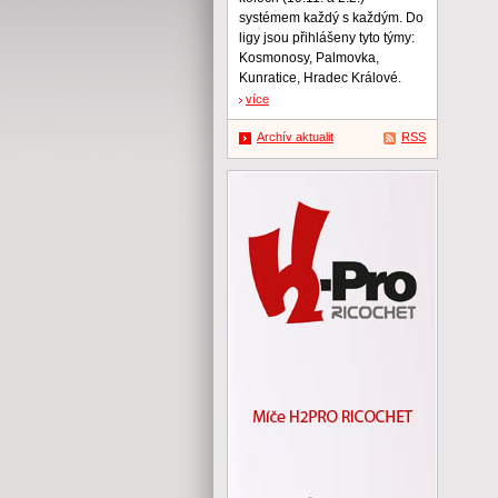
systémem každý s každým. Do
ligy jsou přihlášeny tyto týmy:
Kosmonosy, Palmovka,
Kunratice, Hradec Králové.
více
Archív aktualit
RSS