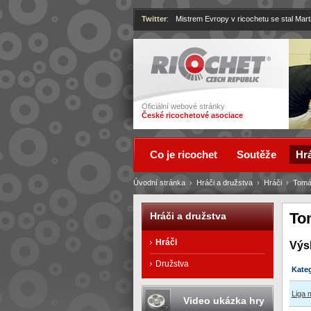
Twitter
:
Mistrem Evropy v ricochetu se stal Mart
Ricochet
Oficiální webové stránky
České ricochetové asociace
Co je ricochet
Soutěže
Hrá
Úvodní stránka
›
Hráči a družstva
›
Hráči
›
Tomá
To
Hráči a družstva
Hráči
Výs
Družstva
Kate
Liga 
Video ukázka hry