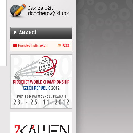
Jak založit
ricochetový klub?
PLÁN AKCÍ
Kompletní plán akcí
RSS