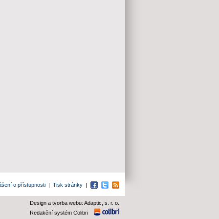
ášení o přístupnosti
|
Tisk stránky
|
Facebook
Twitter
RSS
Design a tvorba webu: Adaptic, s. r. o.
Redakční systém Colibri