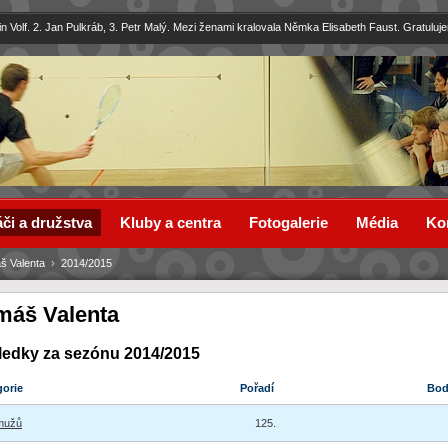
in Volf. 2. Jan Pulkráb, 3. Petr Malý. Mezi ženami kralovala Němka Elisabeth Faust. Gratuluj
či a družstva
Kluby a centra
Fotogalerie
Média
Ko
š Valenta
›
2014/2015
máš Valenta
ledky za sezónu 2014/2015
gorie
Pořadí
Bo
mužů
125.