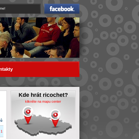
Facebook
eme!
ntakty
Kde hrát ricochet?
klikněte na mapu center
dů
1