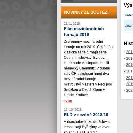
Výs
NOVINKY ZE SOUTĚŽÍ
Kate
22. 1. 2019
Liga 
Plán mezinárodních
turnajů 2019
Zveřejněny mezinárodní
Hist
turnaje na rok 2019. Čeká nás
201
klasická série turnajů série
Open i mistrovství Evropy,
201
které bude v listopadu hostit
201
německý Chemnitz. V dubnu
201
se v ČR uskuteční hned dva
201
mezinárodní turnaje -
201
mistrovství Masters v Peci pod
Sněžkou a Czech Open v
202
Hradci Králové.
více
12. 10. 2018
RLD v sezóně 2018/19
V ricochetové lize družstev se
letos utkají čtyři týmy ve dvou
kolech (10.11. a 2.2.)