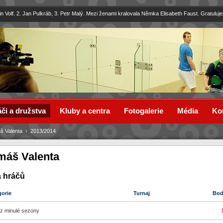
in Volf. 2. Jan Pulkráb, 3. Petr Malý. Mezi ženami kralovala Němka Elisabeth Faust. Gratuluj
či a družstva
Kluby a centra
Fotogalerie
Média
Ko
š Valenta
›
2013/2014
máš Valenta
a hráčů
gorie
Turnaj
Bo
z minulé sezony