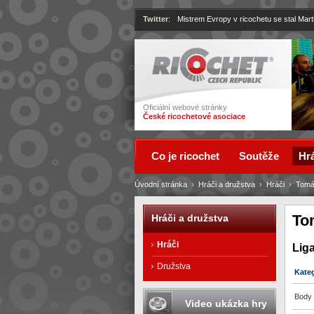
Twitter
:
Mistrem Evropy v ricochetu se stal Mart
Ricochet
Oficiální webové stránky
České ricochetové asociace
Co je ricochet
Soutěže
Hrá
Úvodní stránka
›
Hráči a družstva
›
Hráči
›
Tomá
To
Hráči a družstva
Hráči
Lig
Družstva
Kate
Body 
Video ukázka hry