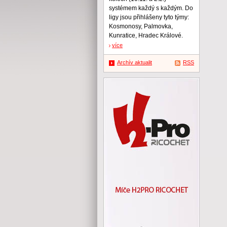
systémem každý s každým. Do
ligy jsou přihlášeny tyto týmy:
Kosmonosy, Palmovka,
Kunratice, Hradec Králové.
více
Archív aktualit
RSS