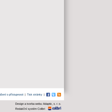
ášení o přístupnosti
|
Tisk stránky
|
Facebook
Twitter
RSS
Design a tvorba webu: Adaptic, s. r. o.
Redakční systém Colibri