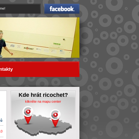
Facebook
eme!
ntakty
Kde hrát ricochet?
klikněte na mapu center
dů
10