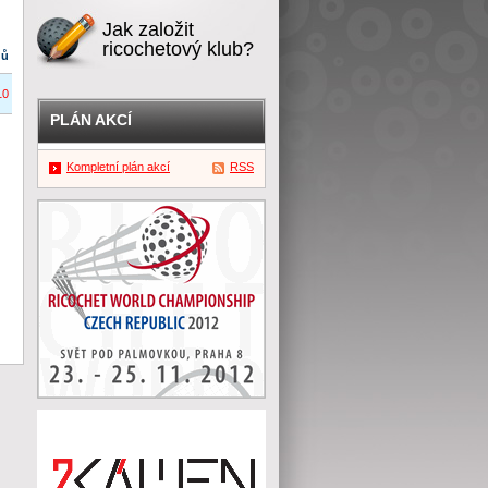
Jak založit
ricochetový klub?
dů
10
PLÁN AKCÍ
Kompletní plán akcí
RSS