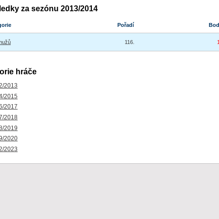
ledky za sezónu 2013/2014
gorie
Pořadí
Bo
mužů
116.
orie hráče
2/2013
4/2015
6/2017
7/2018
8/2019
9/2020
2/2023