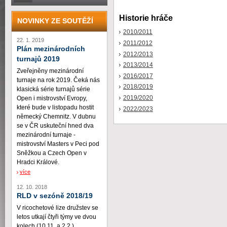
Historie hráče
NOVINKY ZE SOUTĚŽÍ
2010/2011
22. 1. 2019
2011/2012
Plán mezinárodních
2012/2013
turnajů 2019
2013/2014
Zveřejněny mezinárodní
2016/2017
turnaje na rok 2019. Čeká nás
2018/2019
klasická série turnajů série
2019/2020
Open i mistrovství Evropy,
které bude v listopadu hostit
2022/2023
německý Chemnitz. V dubnu
se v ČR uskuteční hned dva
mezinárodní turnaje -
mistrovství Masters v Peci pod
Sněžkou a Czech Open v
Hradci Králové.
více
12. 10. 2018
RLD v sezóně 2018/19
V ricochetové lize družstev se
letos utkají čtyři týmy ve dvou
kolech (10.11. a 2.2.)