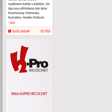
systémem každý s každým. Do
ligy jsou přihlášeny tyto týmy:
Kosmonosy, Palmovka,
Kunratice, Hradec Králové.
více
Archív aktualit
RSS