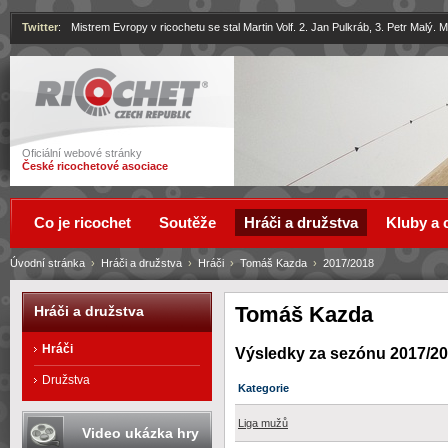
Twitter
:
Mistrem Evropy v ricochetu se stal Martin Volf. 2. Jan Pulkráb, 3. Petr Malý.
Ricochet
Oficiální webové stránky
České ricochetové asociace
Co je ricochet
Soutěže
Hráči a družstva
Kluby a 
Úvodní stránka
›
Hráči a družstva
›
Hráči
›
Tomáš Kazda
›
2017/2018
Tomáš Kazda
Hráči a družstva
Hráči
Výsledky za sezónu 2017/2
Družstva
Kategorie
Liga mužů
Video ukázka hry