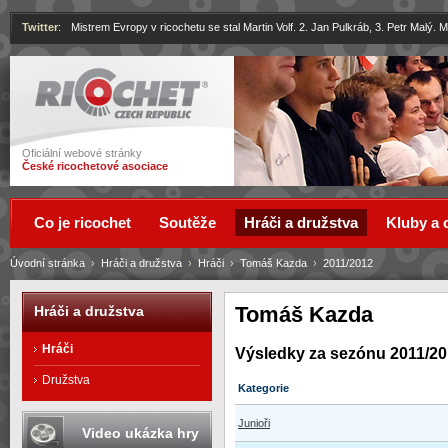
Twitter
:
Mistrem Evropy v ricochetu se stal Martin Volf. 2. Jan Pulkráb, 3. Petr Malý.
Ricochet
Oficiální webové stránky
České ricochetové asociace
Co je ricochet
Soutěže
Hráči a družstva
Kluby a 
Úvodní stránka
›
Hráči a družstva
›
Hráči
›
Tomáš Kazda
›
2011/2012
Tomáš Kazda
Hráči a družstva
Hráči
Výsledky za sezónu 2011/2
Družstva
Kategorie
Junioři
Video ukázka hry