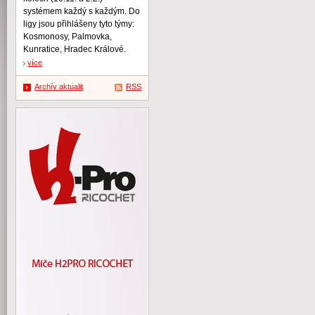
systémem každý s každým. Do
ligy jsou přihlášeny tyto týmy:
Kosmonosy, Palmovka,
Kunratice, Hradec Králové.
více
Archív aktualit
RSS