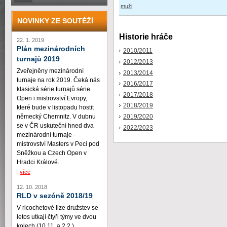
muži
NOVINKY ZE SOUTĚŽÍ
Historie hráče
22. 1. 2019
Plán mezinárodních
2010/2011
turnajů 2019
2012/2013
Zveřejněny mezinárodní
2013/2014
turnaje na rok 2019. Čeká nás
2016/2017
klasická série turnajů série
2017/2018
Open i mistrovství Evropy,
2018/2019
které bude v listopadu hostit
2019/2020
německý Chemnitz. V dubnu
se v ČR uskuteční hned dva
2022/2023
mezinárodní turnaje -
mistrovství Masters v Peci pod
Sněžkou a Czech Open v
Hradci Králové.
více
12. 10. 2018
RLD v sezóně 2018/19
V ricochetové lize družstev se
letos utkají čtyři týmy ve dvou
kolech (10.11. a 2.2.)